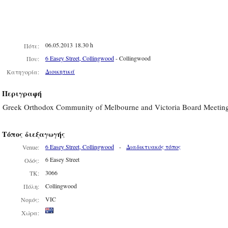
06.05.2013 18.30 h
Πότε:
6 Easey Street, Collingwood
- Collingwood
Που:
Διοικητικά
Κατηγορία:
Περιγραφή
Greek Orthodox Community of Melbourne and Victoria Board Meetin
Τόπος διεξαγωγής
6 Easey Street, Collingwood
-
Διαδικτυακός τόπος
Venue:
6 Easey Street
Οδός:
3066
ΤΚ:
Collingwood
Πόλη:
VIC
Νομός:
Χώρα: