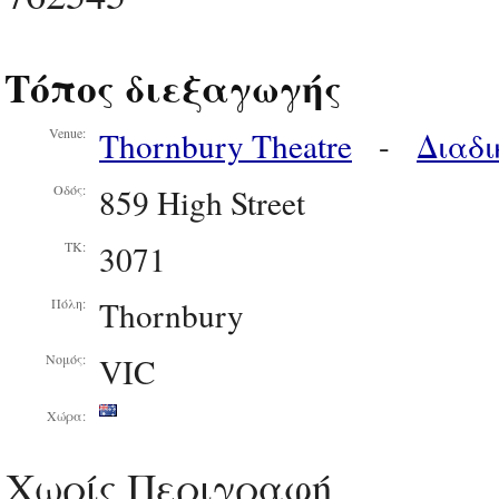
Τόπος διεξαγωγής
Thornbury Theatre
-
Διαδι
Venue:
859 High Street
Οδός:
3071
ΤΚ:
Thornbury
Πόλη:
VIC
Νομός:
Χώρα:
Χωρίς Περιγραφή