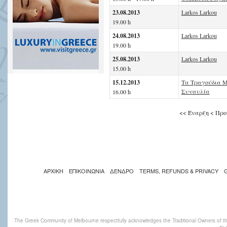
23.08.2013
Larkos Larkou
19.00 h
24.08.2013
Larkos Larkou
19.00 h
25.08.2013
Larkos Larkou
15.00 h
15.12.2013
Τα Τραγούδια Μ
Συναυλία
16.00 h
<<
Έναρξη
<
Προ
ΑΡΧΙΚΗ
ΕΠΙΚΟΙΝΩΝΙΑ
ΔΕΝΔΡΟ
TERMS, REFUNDS & PRIVACY
The Greek Community of Melbourne respectfully acknowledges the Traditional Owners of th