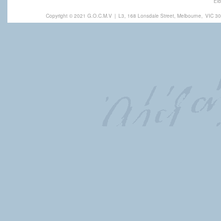
Eld
Copyright © 2021 G.O.C.M.V
|
L3, 168 Lonsdale Street, Melbourne,
VIC 30