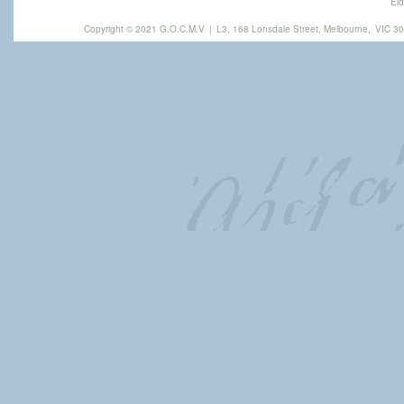
Eld
Copyright © 2021 G.O.C.M.V
|
L3, 168 Lonsdale Street, Melbourne,
VIC 30