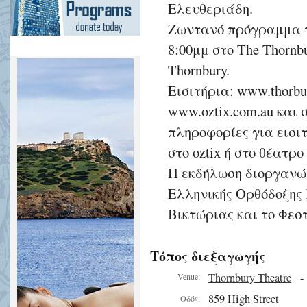
Ελευθεριάδη.
Ζωντανό πρόγραμμα τ
8:00μμ στο The Thornbur
Thornbury.
Εισιτήρια: www.thorbur
www.oztix.com.au και 
πληροφορίες για εισι
στο oztix ή στο θέατρο
Η εκδήλωση διοργανών
Ελληνικής Ορθόδοξης
Βικτώριας και το Φεσ
Τόπος διεξαγωγής
Thornbury Theatre
Venue:
859 High Street
Οδός: