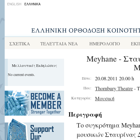
ENGLISH
ΕΛΛΗΝΙΚΑ
ΣΧΕΤΙΚΑ
ΤΕΛΕΥΤΑΙΑ ΝΕΑ
ΗΜΕΡΟΛΟΓΙΟ
ΕΚΠ
Meyhane - Στα
Μ
Μελλοντικές Εκδηλώσεις
No current events.
20.08.2011 20.00 h
Πότε:
Thornbury Theatre
- T
Που:
Μουσική
Κατηγορία:
Περιγραφή
Το συγκρότημα Meyhan
μουσικών Σταυρίνας 