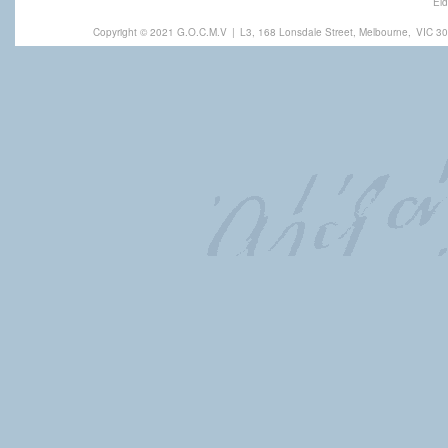
Eld
Copyright © 2021 G.O.C.M.V
|
L3, 168 Lonsdale Street, Melbourne,
VIC 30