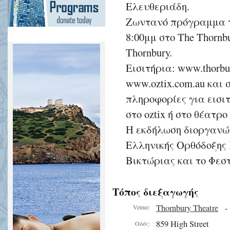
Ελευθεριάδη.
Ζωντανό πρόγραμμα τ
8:00μμ στο The Thornbur
Thornbury.
Εισιτήρια: www.thorbur
www.oztix.com.au και 
πληροφορίες για εισι
στο oztix ή στο θέατρο
Η εκδήλωση διοργανών
Ελληνικής Ορθόδοξης
Βικτώριας και το Φεσ
Τόπος διεξαγωγής
Thornbury Theatre
Venue:
859 High Street
Οδός: