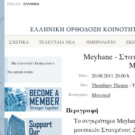
ENGLISH
ΕΛΛΗΝΙΚΑ
ΣΧΕΤΙΚΑ
ΤΕΛΕΥΤΑΙΑ ΝΕΑ
ΗΜΕΡΟΛΟΓΙΟ
ΕΚΠ
Meyhane - Στα
Μ
Μελλοντικές Εκδηλώσεις
No current events.
20.08.2011 20.00 h
Πότε:
Thornbury Theatre
- T
Που:
Μουσική
Κατηγορία:
Περιγραφή
Το συγκρότημα Meyhan
μουσικών Σταυρίνας 