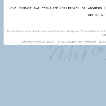
HOME
CONTACT
MAP
TERMS, REFUNDS & PRIVACY
GP
L
ABOUT US
GREEK CENT
The Greek Community of Melbourne respectfully acknowledges the Traditional Owners of th
Eld
Copyright © 2021 G.O.C.M.V
|
L3, 168 Lonsdale Street, Melbourne,
VIC 30