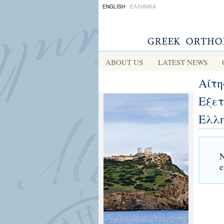
ENGLISH
ΕΛΛΗΝΙΚΑ
ABOUT US
LATEST NEWS
Αίτη
Εξετ
Ελλ
N
e