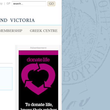
acy
|
GP
MEMBERSHIP
GREEK CENTRE
Advertisement