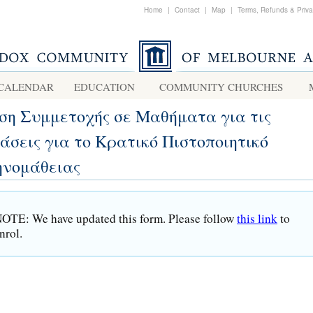
Home
|
Contact
|
Map
|
Terms, Refunds & Priv
CALENDAR
EDUCATION
COMMUNITY CHURCHES
ση Συμμετοχής σε Μαθήματα για τις
άσεις για το Κρατικό Πιστοποιητικό
ηνομάθειας
OTE: We have updated this form. Please follow
this link
to
nrol.