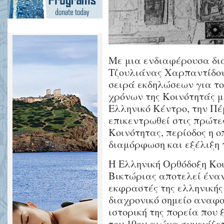
Με μια ενδιαφέρουσα δι
Τζουλιάνας Χαρπαντίδου 
σειρά εκδηλώσεων για το
χρόνων της Κοινότητάς μα
Ελληνικό Κέντρο, την Πέ
επικεντρωθεί στις πρώτες
Κοινότητας, περίοδος η ο
διαμόρφωση και εξέλιξη 
Η Ελληνική Ορθόδοξη Κο
Βικτώριας αποτελεί έναν
εκφραστές της ελληνικής
διαχρονικό σημείο αναφο
ιστορική της πορεία που 
του 19ου αιώνα συνεχίζε