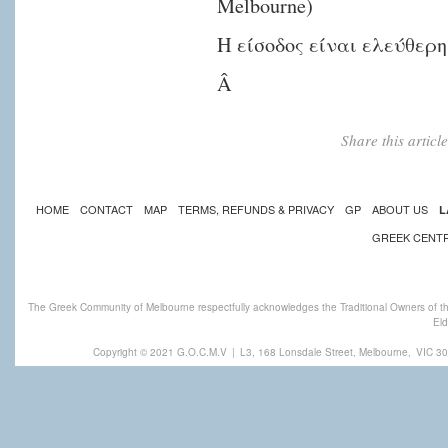
Melbourne)
Η είσοδος είναι ελεύθερη
Â
Share this artic
HOME
CONTACT
MAP
TERMS, REFUNDS & PRIVACY
GP
ABOUT US
L
GREEK CENT
The Greek Community of Melbourne respectfully acknowledges the Traditional Owners of th
Eld
Copyright © 2021 G.O.C.M.V
|
L3, 168 Lonsdale Street, Melbourne,
VIC 30