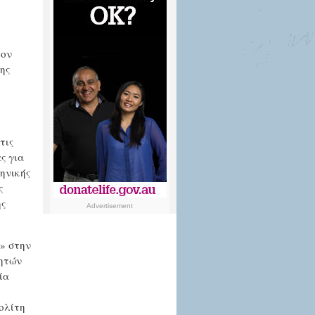
τον
ης
τις
ς για
ηνικής
ς
ης
Advertisement
ν» στην
θητών
ία
ολίτη