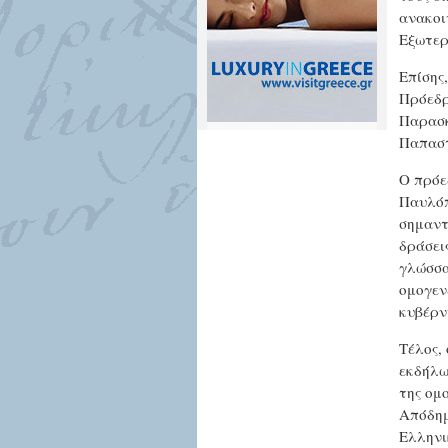
ανακοι
Εξωτερ
Επίσης
Πρόεδρ
Παρασκ
Παπαστ
Ο πρόε
Παυλόπ
σημαντ
δράσει
γλώσσα
ομογεν
κυβέρν
Τέλος,
εκδήλω
της ομ
Απόδημ
Ελληνι