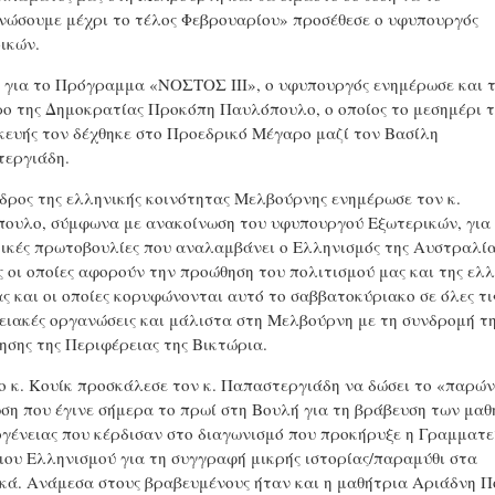
νώσουμε μέχρι το τέλος Φεβρουαρίου» προσέθεσε ο υφυπουργός
ικών.
, για το Πρόγραμμα «ΝΟΣΤΟΣ III», ο υφυπουργός ενημέρωσε και 
ο της Δημοκρατίας Προκόπη Παυλόπουλο, ο οποίος το μεσημέρι τ
ευής τον δέχθηκε στο Προεδρικό Μέγαρο μαζί τον Βασίλη
εργιάδη.
δρος της ελληνικής κοινότητας Μελβούρνης ενημέρωσε τον κ.
ουλο, σύμφωνα με ανακοίνωση του υφυπουργού Εξωτερικών, για 
ικές πρωτοβουλίες που αναλαμβάνει ο Ελληνισμός της Αυστραλία
ς οι οποίες αφορούν την προώθηση του πολιτισμού μας και της ελλ
ς και οι οποίες κορυφώνονται αυτό το σαββατοκύριακο σε όλες τι
ειακές οργανώσεις και μάλιστα στη Μελβούρνη με τη συνδρομή τ
ησης της Περιφέρειας της Βικτώρια.
 ο κ. Κουίκ προσκάλεσε τον κ. Παπαστεργιάδη να δώσει το «παρώ
ση που έγινε σήμερα το πρωί στη Βουλή για τη βράβευση των μα
ογένειας που κέρδισαν στο διαγωνισμό που προκήρυξε η Γραμματε
ου Ελληνισμού για τη συγγραφή μικρής ιστορίας/παραμύθι στα
κά. Ανάμεσα στους βραβευμένους ήταν και η μαθήτρια Αριάδνη Π