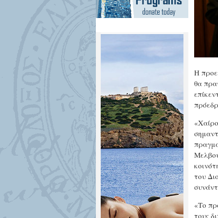
Η προε
θα πρα
επίκεν
πρόεδρ
«Χαίρο
σημαντ
πραγμα
Μελβού
κοινότ
του Δι
συνάντ
«Το πρ
τους δ