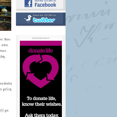
ου που
Advertisement
ε στο
 τον
δη.
πουδαία
τα μέλη
ζί με