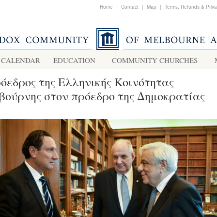
Home
|
Contact
|
Map
|
Terms, Refunds & Priv
CALENDAR
EDUCATION
COMMUNITY CHURCHES
όεδρος της Ελληνικής Κοινότητας
ούρνης στον πρόεδρο της Δημοκρατίας