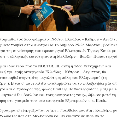
τοιμασία του προγράμματος Νόστος Ελλάδας – Κύπρου – Αιγύπτ
γματοποιηθεί στην Αυστραλία το διήμερο 25-26 Μαρτίου, βρέθηκ
τρο της συνάντησης του υφυπουργού Εξωτερικών Τέρενς Κουίκ με
ο της ελληνικής κοινότητας στη Μελβούρνη, Βασίλη Παπαστεργιά
μαι ιδιαίτερα που το ΝΟΣΤΟΣ ΙΙΙ, αυτή η τόσο πετυχημένη και
ική τριμερής συνεργασία Ελλάδας – Κύπρου – Αιγύπτου, θα
τοποιηθεί στην τρίτη μεγαλύτερη πόλη του Ελληνισμού (τη
ρνη). Είναι σημαντικό ότι αναλαμβάνει να το φιλοξενήσει μία σ
ητα και ο πρόεδρός της, φίλος Βασίλης Παπαστεργιάδης, μαζί με 
οικητικού Συμβουλίου και τους συνεργάτες τους», δήλωσε μετά τη
ηση στο γραφείο του, στο υπουργείο Εξωτερικών, ο κ. Κουίκ.
όγραμμα επεξεργάζονται οι τρεις πρεσβείες μας στην Καμπέρα μα
ιπλωμάτες μας στη Μελβούρνη και θα είμαστε σε θέση να το