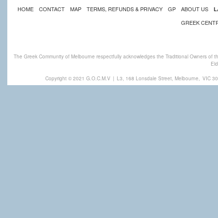
HOME
CONTACT
MAP
TERMS, REFUNDS & PRIVACY
GP
ABOUT US
L
GREEK CENT
The Greek Community of Melbourne respectfully acknowledges the Traditional Owners of th
Eld
Copyright © 2021 G.O.C.M.V
|
L3, 168 Lonsdale Street, Melbourne,
VIC 30