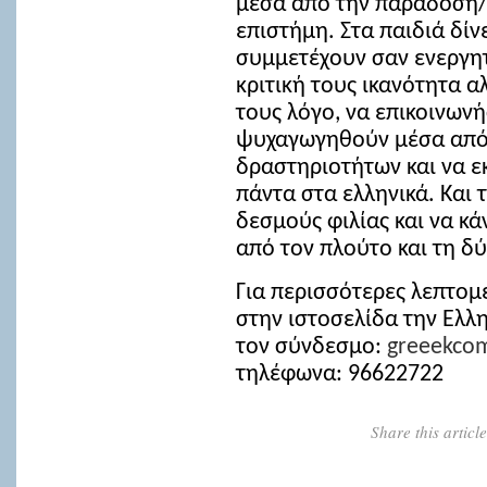
μέσα από την παράδοση/μ
επιστήμη. Στα παιδιά δίν
συμμετέχουν σαν ενεργητ
κριτική τους ικανότητα α
τους λόγο, να επικοινων
ψυχαγωγηθούν μέσα από τ
δραστηριοτήτων και να ε
πάντα στα ελληνικά. Και
δεσμούς φιλίας και να κ
από τον πλούτο και τη δ
Για περισσότερες λεπτομέ
στην ιστοσελίδα την Ελλ
τον σύνδεσμο:
greeekco
τηλέφωνα: 96622722
Share this artic