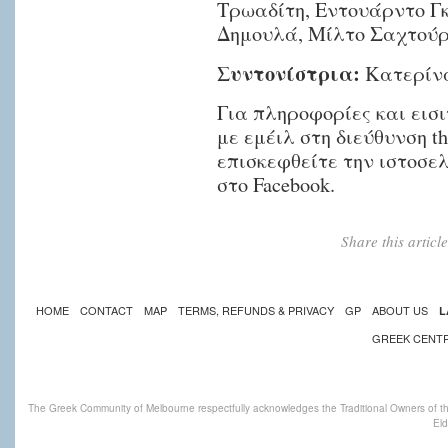
Τρωαδίτη, Εντουάρντο Γ
Δημουλά, Μίλτο Σαχτούρ
Συντονίστρια:
Κατερίνα
Για πληροφορίες και εισ
με εμέιλ στη διεύθυνση
t
επισκεφθείτε την ιστοσελ
στο Facebook.
Share this artic
HOME
CONTACT
MAP
TERMS, REFUNDS & PRIVACY
GP
ABOUT US
L
GREEK CENT
The Greek Community of Melbourne respectfully acknowledges the Traditional Owners of th
Eld