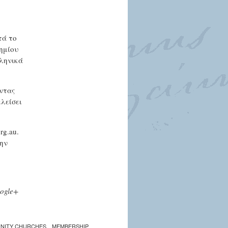
τά το
ημίου
λληνικά
ώντας
λείσει
org.au
.
την
ogle+
NITY CHURCHES
MEMBERSHIP