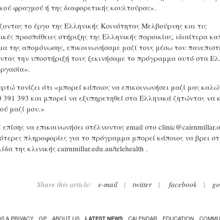
κού φραγμού ή της διαφορετικής κουλτούρας».
ζοντας το έργο της Ελληνικής Κοινότητας Μελβούρνης και τις
ικές προσπάθειες στήριξης της Ελληνικής παροικίας, ιδιαίτερα κα
μα της απομόνωσης, επικοινωνήσαμε μαζί τους μέσω του πανεπιστ
οντας την υποστήριξή τους ξεκινήσαμε το πρόγραμμα αυτό στα Ε
εργασία».
υρτώ τονίζει ότι «μπορεί κάποιος να επικοινωνήσει μαζί μας καλ
0 391 393 και μπορεί να εξυπηρετηθεί στα Ελληνικά ζητώντας να κ
ού μαζί μου.»
 επίσης να επικοινωνήσει στέλνοντας email στο
clinic@cairnmillar.
ότερες πληροφορίες για το πρόγραμμα μπορεί κάποιος να βρει σ
ίδα της κλινικής cairnmillar.edu.au/telehealth .
Share this article:
e-mail
|
twitter
|
facebook
|
go
S & PRIVACY
GP
ABOUT US
CALENDAR
EDUCATION
COMMU
LATEST NEWS