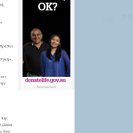
μη
ω
 πρέπει
άγκη»,
ηνες
την
Advertisement
 της
γλώσσα
ω του