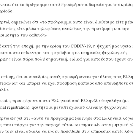
νεται ότι το πρόγραμμα αυτό προσφέρεται δωρεάν για την κρίσι
ερίοδο.
υρτώ, σημειώνει ότι «το πρόγραμμα αυτό είναι διαθέσιμο είτε μέσ
άσκεψης είτε μέσω τηλεφώνου, αναλόγως την προτίμηση και την
σιμότητα του καθενός»
ά αυτή την εποχή, με την κρίση του CODIV-19, η ψυχική μας υγεία
σκεται στο επίκεντρο και η πρόσβαση σε υπηρεσίες ψυχολογικής
ριξης είναι πάρα πολύ σημαντική, ειδικά για αυτούς που έχουν αν
ι επίσης, ότι οι συνεδρίες αυτές προσφέρονται για όλους τους Έλλ
στραλίας και μπορεί να έχει πρόσβαση κάποιος από οπουδήποτε σ
λία.
ρεσίες προσφέρονται στα Ελληνικά από Ελληνίδα ψυχολόγο (με
onal registration), φοιτήτρια μεταπτυχιακού κλινικής ψυχολογίας.
υρτώ εξηγεί ότι «αυτό το πρόγραμμα ξεκίνησε στα Ελληνικά λόγω
ς που υπάρχει για την παροχή τέτοιων υπηρεσιών στην μητρική 
εν τους είναι εύκολο να έχουν πρόσβαση στις υπηρεσίες αυτές λόγ