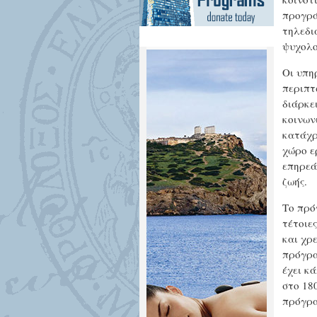
σημαντικό
προγρά
πρόγραμμα
τηλεδι
ψυχολογικής
ψυχολο
υποστήριξης
Οι υπη
του
περιπτ
Ινστιτούτου
διάρκε
Cairnmillar
,
κοινων
που
κατάχρ
προσφέρει
χώρο ε
επηρεά
δωρεάν
ζωής.
υπηρεσίες
συμβουλευτικής
Το πρό
και
τέτοιε
ψυχικής
και χρ
πρόγρα
υγείας στα
έχει κ
Ελληνικά,
στο 18
μέσω
πρόγρα
τηλεφώνου