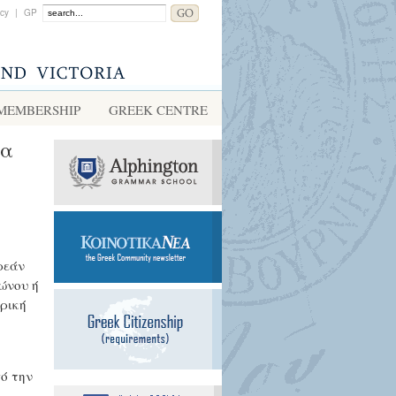
acy
|
GP
MEMBERSHIP
GREEK CENTRE
ια
ρεάν
φώνου ή
τρική
πό την