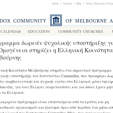
Home
|
Contact
|
Map
|
Terms, Refunds & Priv
CALENDAR
EDUCATION
COMMUNITY CHURCHES
ραμμα δωρεάν ψυχολικής υποστήριξης γ
Ομογένεια στηρίζει η Ελληνική Κοινότητα
βούρνης
νική Κοινότητα Μελβούρνης στηρίζει ένα σημαντικό πρόγραμμα
γικής υποστήριξης του Ινστιτούτου Cairnmillar, που προσφέρει δω
ίες συμβουλευτικής και ψυχικής υγείας στα Ελληνικά, μέσω τηλε
άσκεψης, για τους Έλληνες νεομετανάστες και για όσους έχουν μη
 τα Ελληνικά.
κεκριμένο πρόγραμμα είναι επιδοτούμενο από το κράτος και μη
κοπικούς οργανισμούς και ξεκίνησε πριν από περίπου ένα μήνα α
ική κλινική του Ινστιτούτου Cairnmillar. Μέσω του συγκεκριμένου