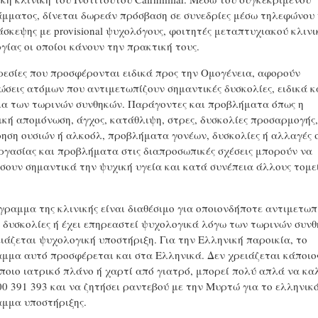
μματος, δίνεται δωρεάν πρόσβαση σε συνεδρίες μέσω τηλεφώνου 
άσκεψης με provisional ψυχολόγους, φοιτητές μεταπτυχιακού κλινι
γίας οι οποίοι κάνουν την πρακτική τους.
ρεσίες που προσφέρονται ειδικά προς την Ομογένεια, αφορούν
ώσεις ατόμων που αντιμετωπίζουν σημαντικές δυσκολίες, ειδικά κ
ια των τωρινών συνθηκών. Παράγοντες και προβλήματα όπως η
ική απομόνωση, άγχος, κατάθλιψη, στρες, δυσκολίες προσαρμογής,
ηση ουσιών ή αλκοόλ, προβλήματα γονέων, δυσκολίες ή αλλαγές 
ργασίας και προβλήματα στις διαπροσωπικές σχέσεις μπορούν να
σουν σημαντικά την ψυχική υγεία και κατά συνέπεια άλλους τομεί
γραμμα της κλινικής είναι διαθέσιμο για οποιονδήποτε αντιμετωπ
ς δυσκολίες ή έχει επηρεαστεί ψυχολογικά λόγω των τωρινών συν
ειάζεται ψυχολογική υποστήριξη. Για την Ελληνική παροικία, το
μμα αυτό προσφέρεται και στα Ελληνικά. Δεν χρειάζεται κάποιο
άποιο ιατρικό πλάνο ή χαρτί από γιατρό, μπορεί πολύ απλά να κα
00 391 393 και να ζητήσει ραντεβού με την Μυρτώ για το ελληνικ
μμα υποστήριξης.