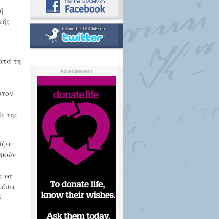
ή
κής
ατά τη
Advertisement
στον
ς της
ίζει
θηκών
ς να
λέσει
ό