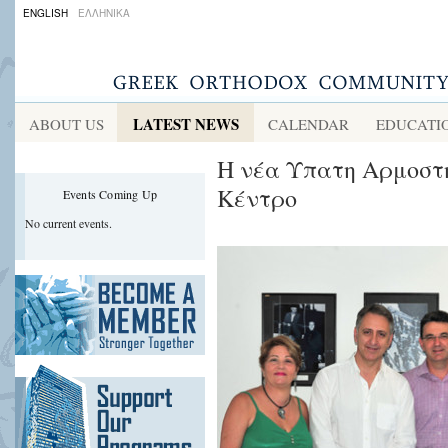
ENGLISH
ΕΛΛΗΝΙΚΑ
LATEST NEWS
ABOUT US
CALENDAR
EDUCATI
Η νέα Υπατη Αρμοστή
Κέντρο
Events Coming Up
No current events.