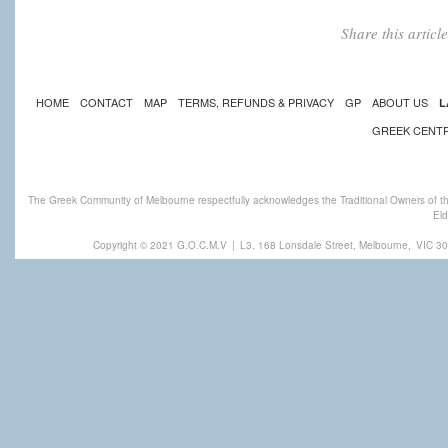
Share this artic
HOME
CONTACT
MAP
TERMS, REFUNDS & PRIVACY
GP
ABOUT US
L
GREEK CENT
The Greek Community of Melbourne respectfully acknowledges the Traditional Owners of th
Eld
Copyright © 2021 G.O.C.M.V
|
L3, 168 Lonsdale Street, Melbourne,
VIC 30