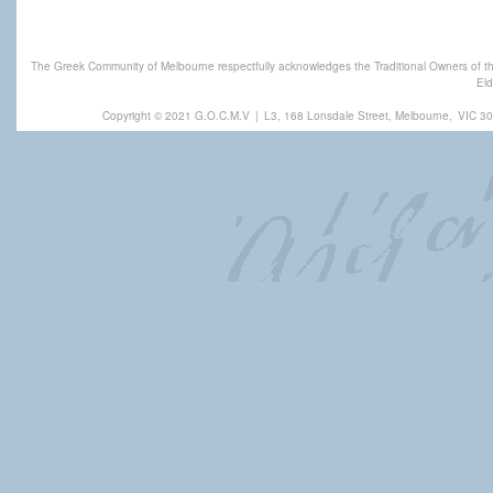
The Greek Community of Melbourne respectfully acknowledges the Traditional Owners of th
Eld
Copyright © 2021 G.O.C.M.V
|
L3, 168 Lonsdale Street, Melbourne,
VIC 30