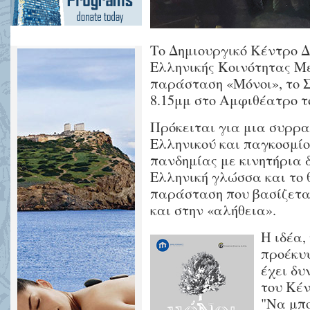
Το Δημιουργικό Κέντρο Δ
Ελληνικής Kοινότητας Μ
παράσταση «Μόνοι», το Σ
8.15μμ στο Αμφιθέατρο τ
Πρόκειται για μια συρρ
Ελληνικού και παγκοσμίο
πανδημίας με κινητήρια 
Ελληνική γλώσσα και το 
παράσταση που βασίζεται
και στην «αλήθεια».
Η ιδέα,
προέκυ
έχει δυ
του Κέ
"Να μπο