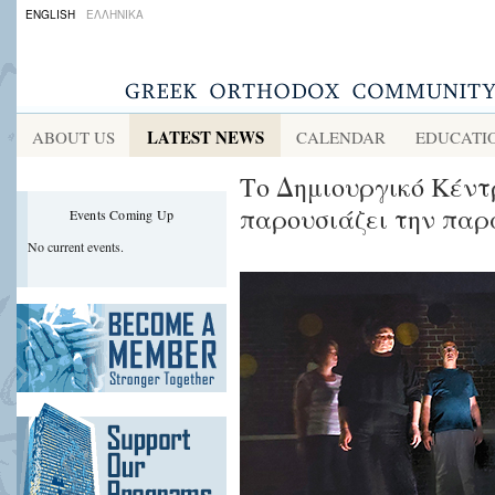
ENGLISH
ΕΛΛΗΝΙΚΑ
LATEST NEWS
ABOUT US
CALENDAR
EDUCATI
Το Δημιουργικό Κέντ
παρουσιάζει την πα
Events Coming Up
No current events.