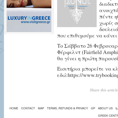
διαδικτ
ανοιχτό
πέντε η
χωρίς σ
δουλειά
που επιθυμούμε να κάνει 
Το Σάββατο 26 Φεβρουαρί
Φέρφιλντ (Fairfield Amphithe
θα γίνει η πρώτη παρουσ
Εισιτήρια μπορείτε να κ
εδώ:
https://www.trybookin
Share this artic
HOME
CONTACT
MAP
TERMS, REFUNDS & PRIVACY
GP
ABOUT US
L
GREEK CENT