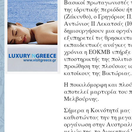
Βασικοί πρωταγωνιστές 
της ιδρυτικής περιόδου 
(Ζάκυνθο), ο Γρηγόριος Π
Αντώνιος ΙΙ Λεκατσάς (Ιθ
δημιουργήσουν μια οργάν
εξυπηρετεί τις θρησκευτι
εκπαιδευτικές ανάγκες τ
χρόνια η ΕΟΚΜΒ υπήρξε κ
υποστηρικτής της πολιτι
προώθηση της πλούσιας ι
κατοίκους της Βικτώριας.
Η ποικιλόμορφη και πλού
αποτελεί μαρτυρία του π
Μελβούρνης.
Σήμερα η Κοινότητά μας 
καθιστώντας την τη μεγα
οργάνωση στην Αυστραλί
μελών της, το Διοικητικό