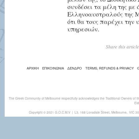
συνδέσει τα μέλη της με
Ελληνοαυστραλούς της Μ
ότι θα τους παρέχει την
υπηρεσιών.
Share this artic
ΑΡΧΙΚΗ
ΕΠΙΚΟΙΝΩΝΙΑ
ΔΕΝΔΡΟ
TERMS, REFUNDS & PRIVACY
The Greek Community of Melbourne respectfully acknowledges the Traditional Owners of th
Eld
Copyright © 2021 G.O.C.M.V
|
L3, 168 Lonsdale Street, Melbourne,
VIC 30