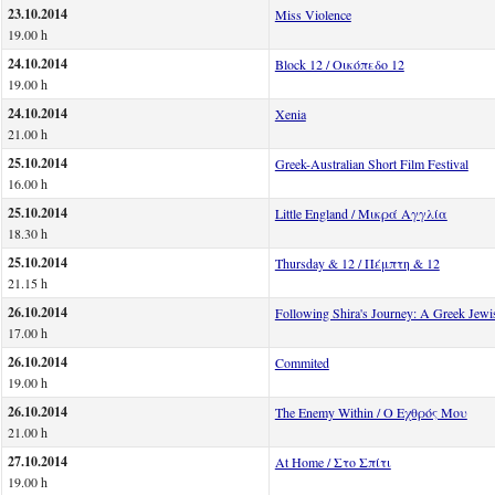
23.10.2014
Miss Violence
19.00 h
24.10.2014
Block 12 / Οικόπεδο 12
19.00 h
24.10.2014
Xenia
21.00 h
25.10.2014
Greek-Australian Short Film Festival
16.00 h
25.10.2014
Little England / Μικρά Αγγλία
18.30 h
25.10.2014
Thursday & 12 / Πέμπτη & 12
21.15 h
26.10.2014
Following Shira's Journey: A Greek Jew
17.00 h
26.10.2014
Commited
19.00 h
26.10.2014
The Enemy Within / Ο Εχθρός Mου
21.00 h
27.10.2014
At Home / Στο Σπίτι
19.00 h