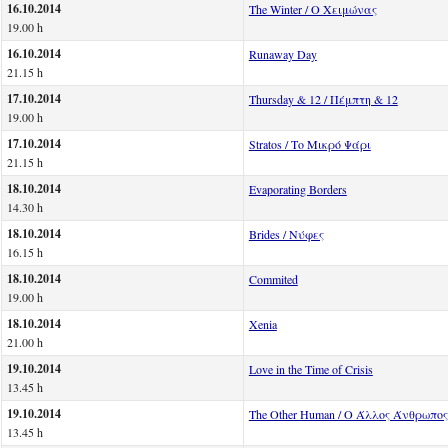
16.10.2014
The Winter / Ο Χειμώνας
19.00 h
16.10.2014
Runaway Day
21.15 h
17.10.2014
Thursday & 12 / Πέμπτη & 12
19.00 h
17.10.2014
Stratos / Το Μικρό Ψάρι
21.15 h
18.10.2014
Evaporating Borders
14.30 h
18.10.2014
Brides / Νύφες
16.15 h
18.10.2014
Commited
19.00 h
18.10.2014
Xenia
21.00 h
19.10.2014
Love in the Time of Crisis
13.45 h
19.10.2014
The Other Human / Ο Άλλος Άνθρωπος
13.45 h