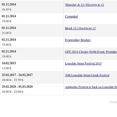
01.11.2014
Thursday & 12 / Πέμπτη & 12
16.45 h
01.11.2014
Commited
19.00 h
01.11.2014
Block 12 / Οικόπεδο 12
21.00 h
02.11.2014
Evaporating Borders
15.00 h
02.11.2014
GFF 2014 Closing Night Event: Promaho
19.00 h
14.02.2015
Lonsdale Street Festival 2015
13.00 h
25.02.2017 - 26.02.2017
30th Lonsdale Street Greek Festival
10.00 h - 23.59 h
29.02.2020 - 01.03.2020
Antipodes Festival is back on Lonsdale St
10.00 h - 23.00 h
Event