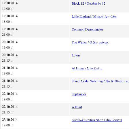
19.10.2014
Block 12 / Οικόπεδο 12
16.00 h
19.10.2014
Little England / Μικρά Αγγλία
18.00 h
19.10.2014
Common Denominator
21.00 h
20.10.2014
The Winter / Ο Χειμώνας
19.00 h
20.10.2014
Luton
21.15 h
21.10.2014
At Home / Στο Σπίτι
19.00 h
21.10.2014
Stand Aside, Watching / Να Κάθεσαι κ
21.15 h
22.10.2014
September
19.00 h
22.10.2014
A Blast
21.15 h
23.10.2014
Greek-Australian Short Film Festival
19.00 h