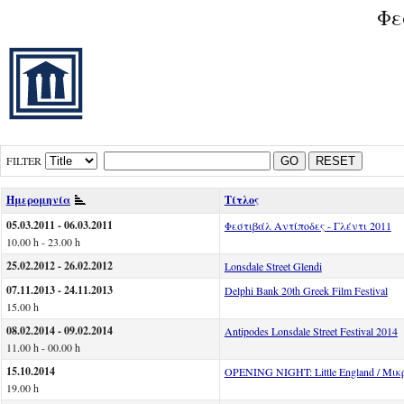
Φε
FILTER
GO
RESET
Ημερομηνία
Τίτλος
05.03.2011 - 06.03.2011
Φεστιβάλ Αντίποδες - Γλέντι 2011
10.00 h - 23.00 h
25.02.2012 - 26.02.2012
Lonsdale Street Glendi
07.11.2013 - 24.11.2013
Delphi Bank 20th Greek Film Festival
15.00 h
08.02.2014 - 09.02.2014
Antipodes Lonsdale Street Festival 2014
11.00 h - 00.00 h
15.10.2014
OPENING NIGHT: Little England / Μι
19.00 h