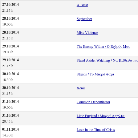
27.10.2014
A Blast
21.15 h
28.10.2014
September
19.00 h
28.10.2014
Miss Violence
21.15 h
29.10.2014
The Enemy Within / Ο Εχθρός Mου
19.00 h
29.10.2014
Stand Aside, Watching / Να Κάθεσαι κ
21.15 h
30.10.2014
Stratos / Το Μικρό Ψάρι
18.30 h
30.10.2014
Xenia
21.15 h
31.10.2014
Common Denominator
19.00 h
31.10.2014
Little England / Μικρά Αγγλία
20.45 h
01.11.2014
Love in the Time of Crisis
14.30 h