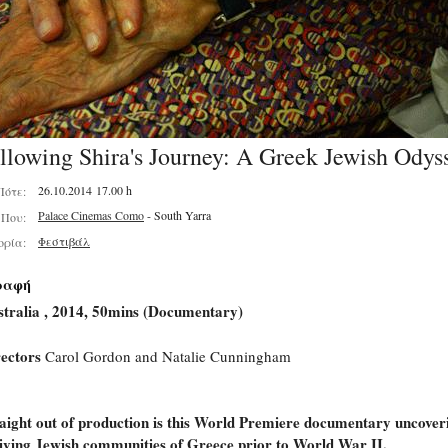
llowing Shira's Journey: A Greek Jewish Odys
26.10.2014 17.00 h
Πότε:
Palace Cinemas Como
- South Yarra
Που:
Φεστιβάλ
ορία:
ραφή
tralia , 2014, 50mins (Documentary)
ectors
Carol Gordon and Natalie Cunningham
aight out of production is this World Premiere documentary uncover
iving Jewish communities of Greece prior to World War II.