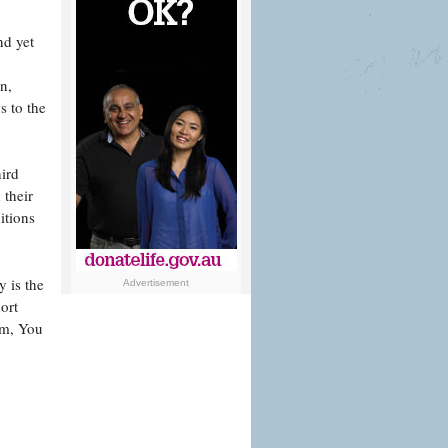
nd yet
n,
s to the
ird
 their
itions
 is the
Advertisement
ort
ilm, You