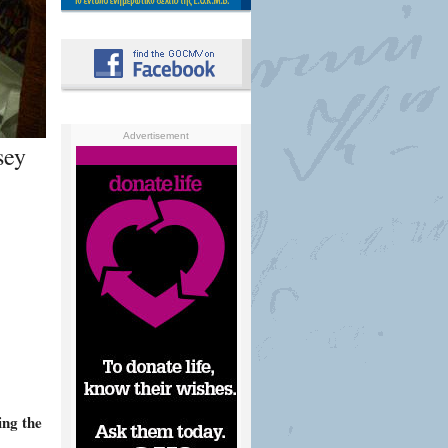
Advertisement
sey
ing the