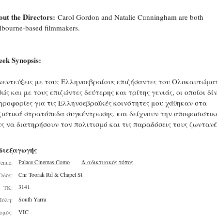
ut the Directors:
Carol Gordon and Natalie Cunningham are both
bourne-based filmmakers.
eek Synopsis:
νεντεύξεις με τους Ελληνοεβραίους επιζήσαντες του Ολοκαυτώματ
ώς και με τους επιζώντες δεύτερης και τρίτης γενιάς, οι οποίοι δί
ηροφορίες για τις Ελληνοεβραϊκές κοινότητες μου χάθηκαν στα
ζιστικά στρατόπεδα συγκέντρωσης, και δείχνουν την αποφασιστι
υς να διατηρήσουν τον πολιτισμό και τις παραδόσεις τους ζωντανέ
διεξαγωγής
Palace Cinemas Como
-
Διαδικτυακός τόπος
enue:
Cnr Toorak Rd & Chapel St
Οδός:
3141
ΤΚ:
South Yarra
Πόλη:
VIC
ομός: