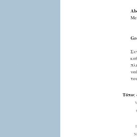
Abo
Mel
Gr
Συ
καθ
πλ
να
το
Τόπος 
V
Ν