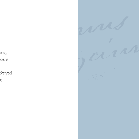
ος,
νουν
κότητά
ς.