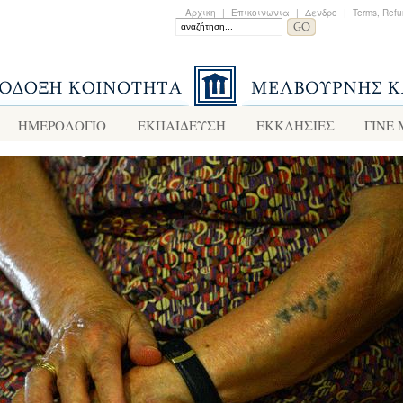
Αρχικη
|
Επικοινωνια
|
Δενδρο
|
Terms, Refu
ΗΜΕΡΟΛΟΓΙΟ
ΕΚΠΑΙΔΕΥΣΗ
ΕΚΚΛΗΣΙΕΣ
ΓΙΝΕ