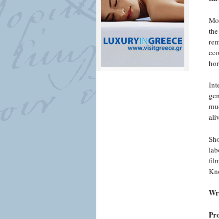
Mor
the
rem
eco
hor
Int
gen
muc
ali
Sho
lab
fil
Kno
Wri
Pr