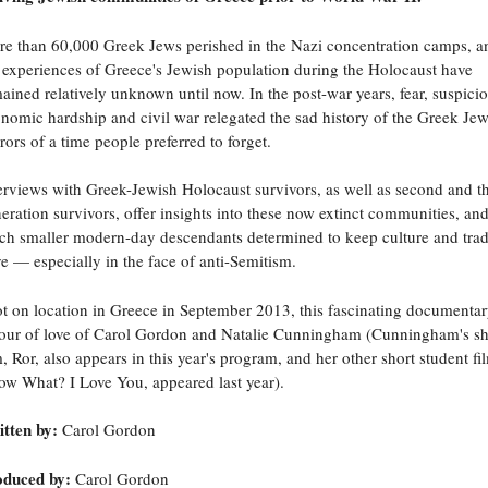
e than 60,000 Greek Jews perished in the Nazi concentration camps, a
 experiences of Greece's Jewish population during the Holocaust have
ained relatively unknown until now. In the post-war years, fear, suspicio
nomic hardship and civil war relegated the sad history of the Greek Jew
rors of a time people preferred to forget.
erviews with Greek-Jewish Holocaust survivors, as well as second and th
eration survivors, offer insights into these now extinct communities, and
h smaller modern-day descendants determined to keep culture and trad
ve — especially in the face of anti-Semitism.
t on location in Greece in September 2013, this fascinating documentary
our of love of Carol Gordon and Natalie Cunningham (Cunningham's sh
m, Ror, also appears in this year's program, and her other short student f
w What? I Love You, appeared last year).
tten by:
Carol Gordon
oduced by:
Carol Gordon