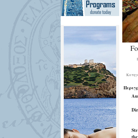
Fo
Κατηγ
Περιγ
Aus
Dir
Str
thr