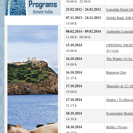
10.00 h - 23.00 h
25.02.2012 - 26.02.2012
Lonsdale Street Gl
07.11.2013 - 24.11.2013
Delphi Bank 20th 
15.00 h
08.02.2014 - 09.02.2014
Antipodes Lonsdale
11.00 h - 00.00 h
15.10.2014
OPENING NIGHT: 
Αγγλία
19.00 h
16.10.2014
The Winter / Ο Χ
19.00 h
16.10.2014
Runaway Day
21.15 h
17.10.2014
Thursday & 12 / 
19.00 h
17.10.2014
Stratos / Το Μικρ
21.15 h
18.10.2014
Evaporating Borde
14.30 h
18.10.2014
Brides / Νύφες
16.15 h