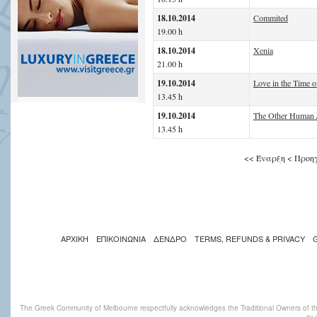
18.10.2014
Commited
19.00 h
18.10.2014
Xenia
21.00 h
19.10.2014
Love in the Time o
13.45 h
19.10.2014
The Other Human
13.45 h
<<
Έναρξη
<
Προη
ΑΡΧΙΚΗ
ΕΠΙΚΟΙΝΩΝΙΑ
ΔΕΝΔΡΟ
TERMS, REFUNDS & PRIVACY
The Greek Community of Melbourne respectfully acknowledges the Traditional Owners of th