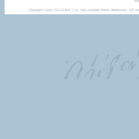
Eld
Copyright © 2021 G.O.C.M.V
|
L3, 168 Lonsdale Street, Melbourne,
VIC 30