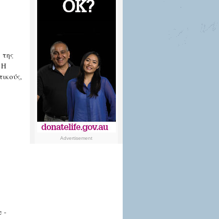
.
 της
 Η
τικούς,
Advertisement
e -