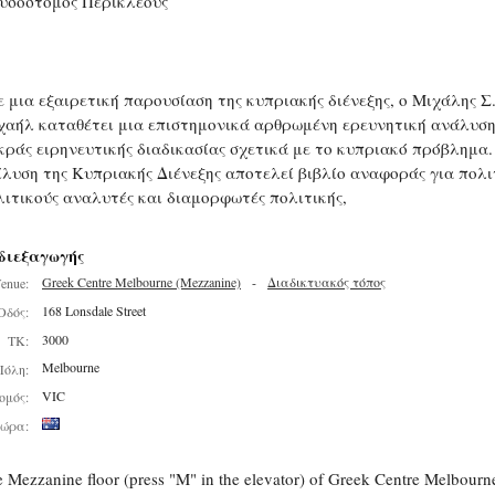
υσόστομος Περικλέους
ε μια εξαιρετική παρουσίαση της κυπριακής διένεξης, ο Μιχάλης Σ
χαήλ καταθέτει μια επιστημονικά αρθρωμένη ερευνητική ανάλυση
κράς ειρηνευτικής διαδικασίας σχετικά με το κυπριακό πρόβλημα.
ίλυση της Κυπριακής Διένεξης αποτελεί βιβλίο αναφοράς για πολι
λιτικούς αναλυτές και διαμορφωτές πολιτικής,
διεξαγωγής
Greek Centre Melbourne (Mezzanine)
-
Διαδικτυακός τόπος
enue:
168 Lonsdale Street
Οδός:
3000
ΤΚ:
Melbourne
Πόλη:
VIC
ομός:
ώρα:
 Mezzanine floor (press "M" in the elevator) of Greek Centre Melbourn