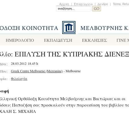
Αρχικη
|
Επικοινωνια
|
Δενδρο
|
Terms, Refu
ΗΜΕΡΟΛΟΓΙΟ
ΕΚΠΑΙΔΕΥΣΗ
ΕΚΚΛΗΣΙΕΣ
ΓΙΝΕ
βλίο: ΕΠΙΛΥΣΗ ΤΗΣ ΚΥΠΡΙΑΚΗΣ ΔΙΕΝΕ
28.03.2012 18.45 h
Πότε:
Greek Centre Melbourne (Mezzanine)
- Melbourne
Που:
Φιλολογία
ορία:
ραφή
Ελληνική Ορθόδοξη Κοινότητα Μελβούρνης και Βικτώριας και οι
δόσεις Παπαζήση σας προσκαλούν στην παρουσίαση του βιβλίου τ
ΧΑΛΗ Σ. ΜΙΧΑΗΛ