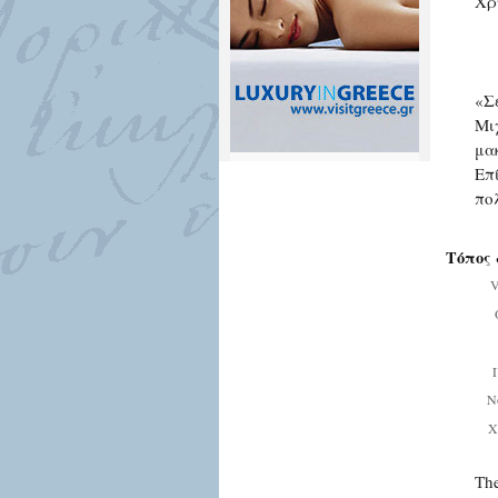
Χρ
«Σ
Μι
μα
Επ
πο
Τόπος 
V
Ν
Χ
The