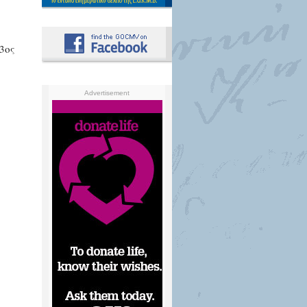
3ος
Advertisement