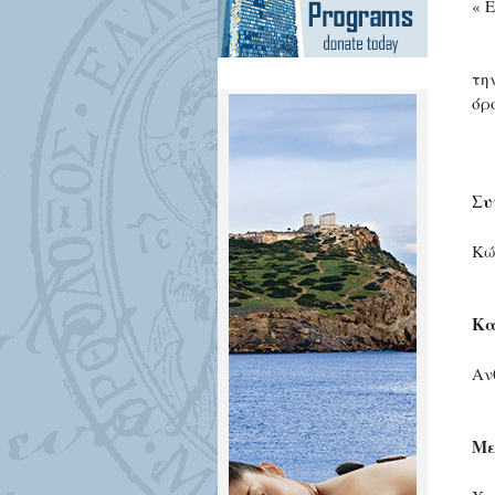
« 
τη
όρ
Συ
Κώ
Κα
Αν
Με