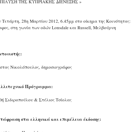
ΕΠΙΛΥΣΗ ΤΗΣ ΚΥΠΡΙΑΚΗΣ ΔΙΕΝΕΞΗΣ »
ν Τετάρτη, 28η Μαρτίου 2012, 6.45μμ στο οίκημα της Κοινότητας: 
οφος, στη γωνία των οδών Lonsdale και Russell, Μελβούρνη
ντονιστής:
στας Νικολόπουλος, δημοσιογράφος
λλιτεχνικό Πρόγραμμα:
θή Σιδιροπούλου & Στέλιος Τσίολας
τάφραση στα ελληνικά και επιμέλεια έκδοσης: