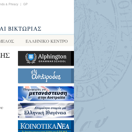
nds & Privacy
|
GP
 ΜΕΛΟΣ
ΕΛΛΗΝΙΚΌ ΚΈΝΤΡΟ
ΞΗΣ
ου