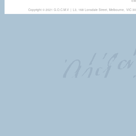
Eld
Copyright © 2021 G.O.C.M.V
|
L3, 168 Lonsdale Street, Melbourne,
VIC 30