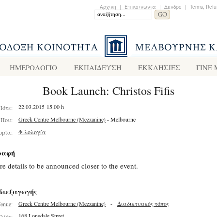
Αρχικη
|
Επικοινωνια
|
Δενδρο
|
Terms, Refu
ΗΜΕΡΟΛΟΓΙΟ
ΕΚΠΑΙΔΕΥΣΗ
ΕΚΚΛΗΣΙΕΣ
ΓΙΝΕ
Book Launch: Christos Fifis
22.03.2015 15.00 h
Πότε:
Greek Centre Melbourne (Mezzanine)
- Melbourne
Που:
Φιλολογία
ορία:
ραφή
e details to be announced closer to the event.
διεξαγωγής
Greek Centre Melbourne (Mezzanine)
-
Διαδικτυακός τόπος
enue:
168 Lonsdale Street
Οδός: