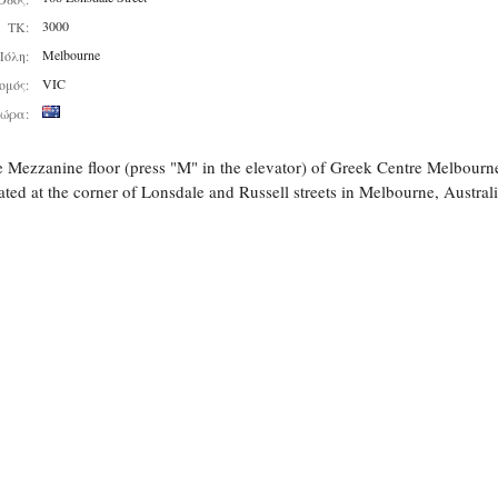
3000
ΤΚ:
Melbourne
Πόλη:
VIC
ομός:
ώρα:
 Mezzanine floor (press "M" in the elevator) of Greek Centre Melbourn
ated at the corner of Lonsdale and Russell streets in Melbourne, Australi