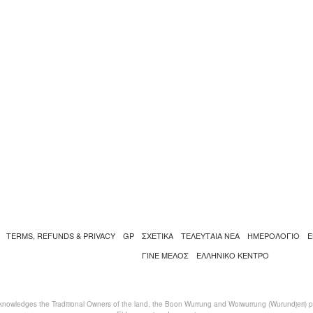
TERMS, REFUNDS & PRIVACY
GP
ΣΧΕΤΙΚΑ
ΤΕΛΕΥΤΑΙΑ ΝΕΑ
ΗΜΕΡΟΛΟΓΙΟ
Ε
ΓΙΝΕ ΜΕΛΟΣ
ΕΛΛΗΝΙΚΌ ΚΈΝΤΡΟ
nowledges the Traditional Owners of the land, the Boon Wurrung and Woiwurrung (Wurundjeri) peo