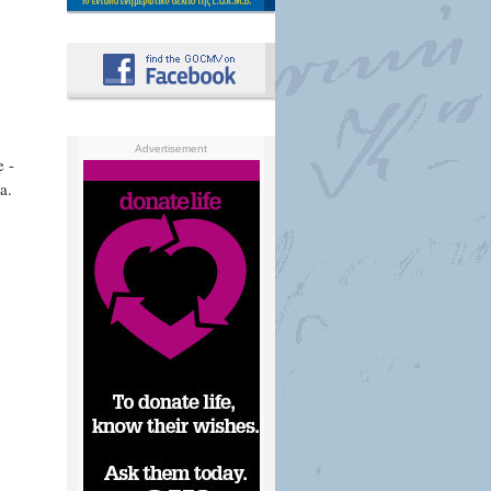
Advertisement
e -
a.