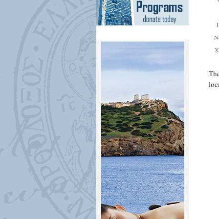
Ν
Χ
The
loc