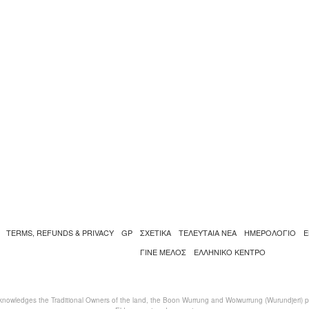
TERMS, REFUNDS & PRIVACY
GP
ΣΧΕΤΙΚΑ
ΤΕΛΕΥΤΑΙΑ ΝΕΑ
ΗΜΕΡΟΛΟΓΙΟ
Ε
ΓΙΝΕ ΜΕΛΟΣ
ΕΛΛΗΝΙΚΌ ΚΈΝΤΡΟ
nowledges the Traditional Owners of the land, the Boon Wurrung and Woiwurrung (Wurundjeri) peo