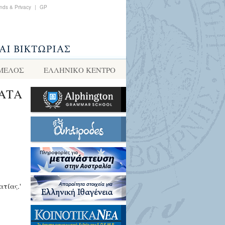
nds & Privacy
|
GP
 ΜΕΛΟΣ
ΕΛΛΗΝΙΚΌ ΚΈΝΤΡΟ
ΚΑΤΑ
τίας.'