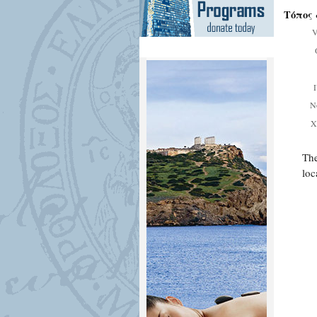
Τόπος 
V
Ν
Χ
The
loc