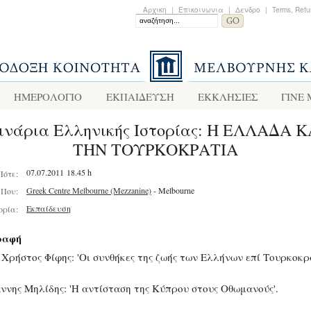
Αρχικη
|
Επικοινωνια
|
Δενδρο
|
Terms, Refu
ΗΜΕΡΟΛΟΓΙΟ
ΕΚΠΑΙΔΕΥΣΗ
ΕΚΚΛΗΣΙΕΣ
ΓΙΝΕ
ινάρια Ελληνικής Ιστορίας: Η ΕΛΛΑΔΑ 
ΤΗΝ ΤΟΥΡΚΟΚΡΑΤΙΑ
07.07.2011 18.45 h
Πότε:
Greek Centre Melbourne (Mezzanine)
- Melbourne
Που:
Εκπαίδευση
ορία:
ραφή
 Χρήστος Φίφης: 'Οι συνθήκες της ζωής των Ελλήνων επί Τουρκοκρα
άννης Μηλίδης: 'Η αντίσταση της Κύπρου στους Οθωμανούς'.