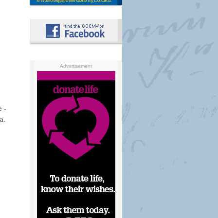
Advertisement
e -
a.