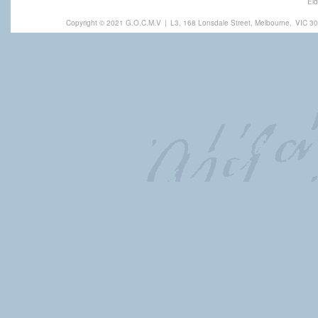
Eld
Copyright © 2021 G.O.C.M.V
|
L3, 168 Lonsdale Street, Melbourne,
VIC 30