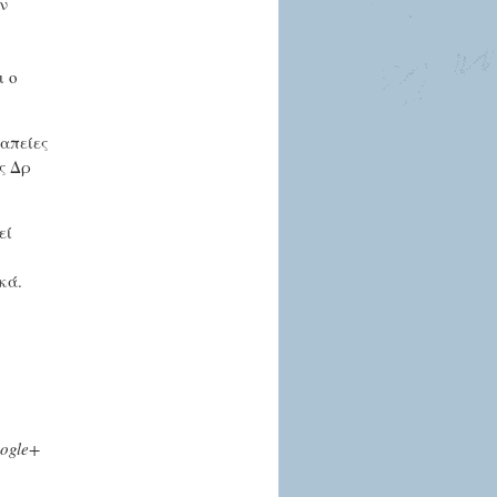
ν
ι ο
απείες
ς Δρ
εί
κά.
ogle+