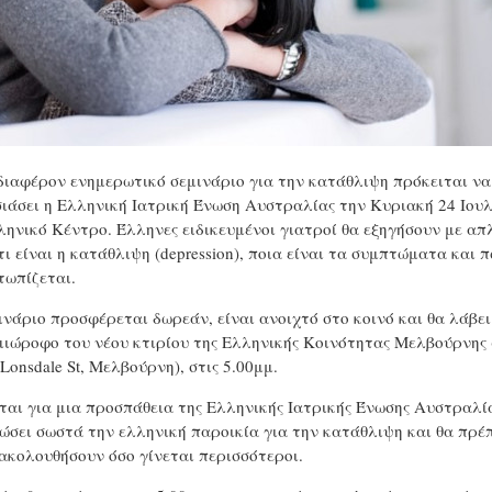
διαφέρον ενημερωτικό σεμινάριο για την κατάθλιψη πρόκειται να
ιάσει η Ελληνική Ιατρική Ένωση Αυστραλίας την Κυριακή 24 Ιουλ
ληνικό Κέντρο. Έλληνες ειδικευμένοι γιατροί θα εξηγήσουν με απ
ι είναι η κατάθλιψη (depression), ποια είναι τα συμπτώματα και π
τωπίζεται.
ινάριο προσφέρεται δωρεάν, είναι ανοιχτό στο κοινό και θα λάβε
μιώροφο του νέου κτιρίου της Ελληνικής Κοινότητας Μελβούρνης 
Lonsdale St, Μελβούρνη), στις 5.00μμ.
ται για μια προσπάθεια της Ελληνικής Ιατρικής Ένωσης Αυστραλί
ώσει σωστά την ελληνική παροικία για την κατάθλιψη και θα πρέπ
ακολουθήσουν όσο γίνεται περισσότεροι.