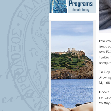
Ένα εν
παρουσ
στο Ελ
τρόπο τ
αντιμε
Το Σεμ
στον η
M, 168 
Πρόκει
ενημερ
το παρ