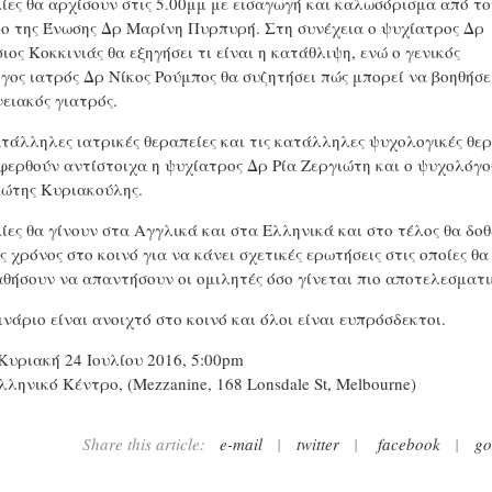
λίες θα αρχίσουν στις 5.00μμ με εισαγωγή και καλωσόρισμα από το
ο της Ένωσης Δρ Mαρίνη Πυρπυρή. Στη συνέχεια ο ψυχίατρος Δρ
ος Κοκκινιάς θα εξηγήσει τι είναι η κατάθλιψη, ενώ ο γενικός
γος ιατρός Δρ Νίκος Ρούμπος θα συζητήσει πώς μπορεί να βοηθήσε
νειακός γιατρός.
ατάλληλες ιατρικές θεραπείες και τις κατάλληλες ψυχολογικές θερ
φερθούν αντίστοιχα η ψυχίατρος Δρ Ρία Ζεργιώτη και ο ψυχολόγο
ώτης Κυριακούλης.
λίες θα γίνουν στα Αγγλικά και στα Ελληνικά και στο τέλος θα δοθ
 χρόνος στο κοινό για να κάνει σχετικές ερωτήσεις στις οποίες θα
θήσουν να απαντήσουν οι ομιλητές όσο γίνεται πιο αποτελεσματι
νάριο είναι ανοιχτό στο κοινό και όλοι είναι ευπρόσδεκτοι.
Κυριακή 24 Ιουλίου 2016, 5:00pm
ληνικό Κέντρο, (Mezzanine, 168 Lonsdale St, Melbourne)
Share this article:
e-mail
|
twitter
|
facebook
|
go