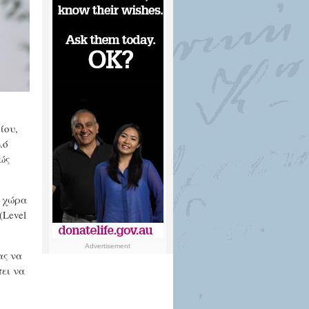
ίου,
λό
ώς
ι χώρα
(Level
Advertisement
ας να
ει να