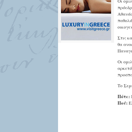
Οι ομι
πρόεδρ
Αθανάσι
παθολό
οικογε
Στις κ
θα ανα
Παναγι
Οι ομι
αρκετός
προσπα
Το Σεμι
Πότε:
Πού:
Ελ