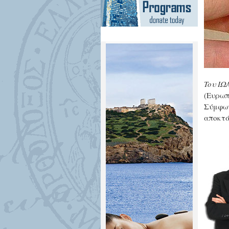
Toυ Ι
(Ευρωπ
Σύμφων
αποκτά