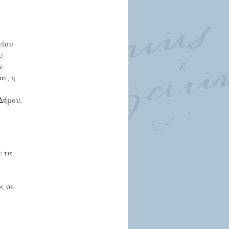
είου
υ
ν
ας, η
Δήμου.
υ τα
ς σε