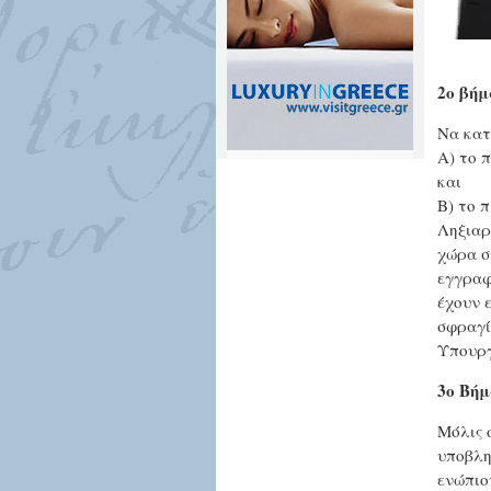
2ο βήμ
Να κατ
Α) το 
και
Β) το 
Ληξιαρ
χώρα σ
εγγραφ
έχουν 
σφραγί
Υπουργ
3ο Βήμ
Μόλις 
υποβλη
ενώπιο