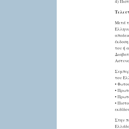
4) Πισ
Τελευ
Μετά τ
Ελληνι
αποδει
έκδοση
του ή 
Διαβατ
Αστυνο
Συμπερ
του Ελ
• Φωτο
• Πρωτ
• Πρωτ
• Πιστ
εκδίδο
Στην π
Ελλάδα