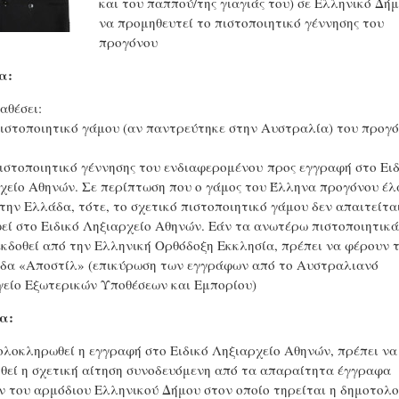
και του παππού/της γιαγιάς του) σε Ελληνικό Δήμ
να προμηθευτεί το πιστοποιητικό γέννησης του
προγόνου
α:
αθέσει:
πιστοποιητικό γάμου (αν παντρεύτηκε στην Αυστραλία) του προγ
πιστοποιητικό γέννησης του ενδιαφερομένου προς εγγραφή στο Ει
χείο Αθηνών. Σε περίπτωση που ο γάμος του Έλληνα προγόνου έλ
την Ελλάδα, τότε, το σχετικό πιστοποιητικό γάμου δεν απαιτείτα
εί στο Ειδικό Ληξιαρχείο Αθηνών. Εάν τα ανωτέρω πιστοποιητικά
εκδοθεί από την Ελληνική Ορθόδοξη Εκκλησία, πρέπει να φέρουν 
δα «Αποστίλ» (επικύρωση των εγγράφων από το Αυστραλιανό
είο Εξωτερικών Υποθέσεων και Εμπορίου)
α:
ολοκληρωθεί η εγγραφή στο Ειδικό Ληξιαρχείο Αθηνών, πρέπει να
θεί η σχετική αίτηση συνοδευόμενη από τα απαραίτητα έγγραφα
ν του αρμόδιου Ελληνικού Δήμου στον οποίο τηρείται η δημοτολο