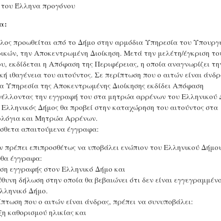
 του Έλληνα προγόνου
α:
λος προωθείται από το Δήμο στην αρμόδια Υπηρεσία του Υπουργ
ικών, την Αποκεντρωμένη Διοίκηση. Μετά την μελέτη/έγκριση το
υ, εκδίδεται η Απόφαση της Περιφέρειας, η οποία αναγνωρίζει τη
κή ιθαγένεια του αιτούντος. Σε περίπτωση που ο αιτών είναι άνδρ
α Υπηρεσία της Αποκεντρωμένης Διοίκησης εκδίδει Απόφαση
έλλοντας την εγγραφή του στα μητρώα αρρένων του Ελληνικού 
ο Ελληνικός Δήμος θα προβεί στην καταχώρηση του αιτούντος στα
λόγια και Μητρώα Αρρένων.
σθετα απαιτούμενα έγγραφα:
ν πρέπει επιπροσθέτως να υποβάλει ενώπιον του Ελληνικού Δήμο
θα έγγραφα:
ηση εγγραφής στον Ελληνικό Δήμο και
ύθυνη δήλωση στην οποία θα βεβαιώνει ότι δεν είναι εγγεγραμμένο
λληνικό Δήμο.
ίπτωση που ο αιτών είναι άνδρας, πρέπει να συνυποβάλει:
ξη καθορισμού ηλικίας και