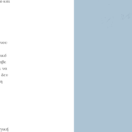
ο και
όνου
δικό
αβε
ι να
 δεν
τη
γική