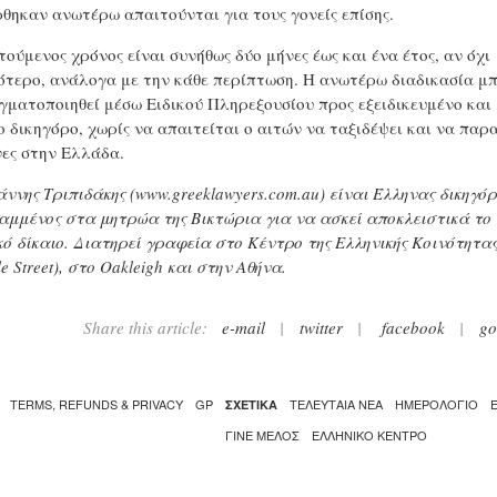
θηκαν ανωτέρω απαιτούνται για τους γονείς επίσης.
τούμενος χρόνος είναι συνήθως δύο μήνες έως και ένα έτος, αν όχι
ότερο, ανάλογα με την κάθε περίπτωση. Η ανωτέρω διαδικασία μ
γματοποιηθεί μέσω Ειδικού Πληρεξουσίου προς εξειδικευμένο και
ο δικηγόρο, χωρίς να απαιτείται ο αιτών να ταξιδέψει και να παρ
νες στην Ελλάδα.
άννης Τριπιδάκης (
www.greeklawyers.com.au
) είναι Έλληνας δικηγό
αμμένος στα μητρώα της Βικτώρια για να ασκεί αποκλειστικά το
κό δίκαιο. Διατηρεί γραφεία στο Κέντρο της Ελληνικής Κοινότητας
e Street), στο Oakleigh και στην Αθήνα.
Share this article:
e-mail
|
twitter
|
facebook
|
go
TERMS, REFUNDS & PRIVACY
GP
ΤΕΛΕΥΤΑΙΑ ΝΕΑ
ΗΜΕΡΟΛΟΓΙΟ
ΣΧΕΤΙΚΑ
ΓΙΝΕ ΜΕΛΟΣ
ΕΛΛΗΝΙΚΌ ΚΈΝΤΡΟ