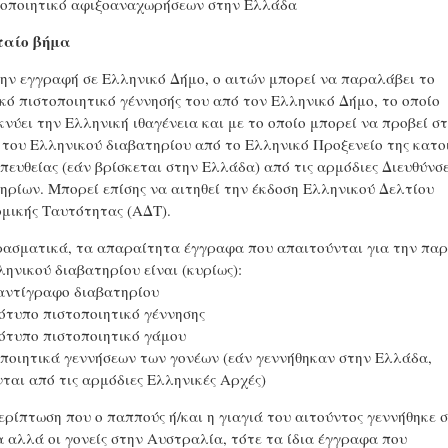
τοποιητικό αφιξοαναχωρήσεων στην Ελλάδα
ταίο βήμα
ην εγγραφή σε Ελληνικό Δήμο, ο αιτών μπορεί να παραλάβει το
κό πιστοποιητικό γέννησής του από τον Ελληνικό Δήμο, το οποίο
κνύει την Ελληνική ιθαγένεια και με το οποίο μπορεί να προβεί σ
 του Ελληνικού διαβατηρίου από το Ελληνικό Προξενείο της κατο
απευθείας (εάν βρίσκεται στην Ελλάδα) από τις αρμόδιες Διευθύνσε
ηρίων. Μπορεί επίσης να αιτηθεί την έκδοση Ελληνικού Δελτίου
μικής Ταυτότητας (ΑΔΤ).
ασματικά, τα απαραίτητα έγγραφα που απαιτούνται για την πα
ληνικού διαβατηρίου είναι (κυρίως):
αντίγραφο διαβατηρίου
ότυπο πιστοποιητικό γέννησης
ότυπο πιστοποιητικό γάμου
οποιητικά γεννήσεων των γονέων (εάν γεννήθηκαν στην Ελλάδα,
νται από τις αρμόδιες Ελληνικές Αρχές)
ερίπτωση που ο παππούς ή/και η γιαγιά του αιτούντος γεννήθηκε 
 αλλά οι γονείς στην Αυστραλία, τότε τα ίδια έγγραφα που