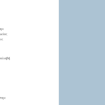
την
ικίας
ις
ραλαβή
στην