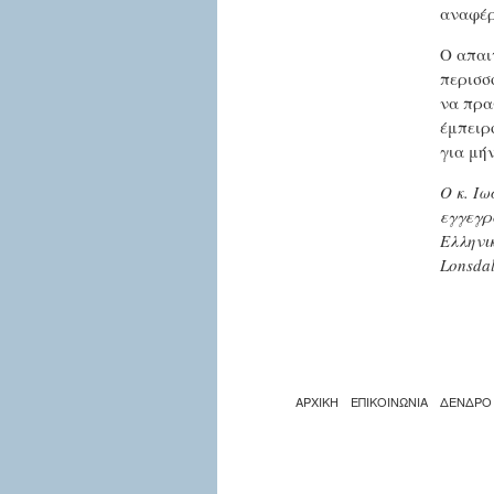
αναφέρ
Ο απαι
περισσ
να πρα
έμπειρ
για μή
Ο κ. Ιω
εγγεγρ
Ελληνι
Lonsdal
ΑΡΧΙΚΗ
ΕΠΙΚΟΙΝΩΝΙΑ
ΔΕΝΔΡΟ