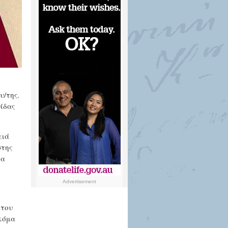
υ/της.
ίδας
ειά
στης
τα
Advertisement
 του
ακόμα