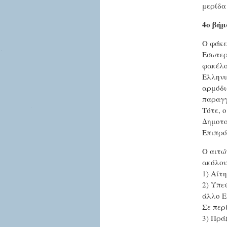
μερίδα
4ο βήμ
Ο φάκε
Εσωτερ
φακέλο
Ελληνι
αρμόδι
παραγγ
Τότε, 
Δημοτο
Επιπρό
Ο αιτώ
ακόλου
1) Αίτ
2) Υπε
άλλο Ε
Σε περ
3) Πρά