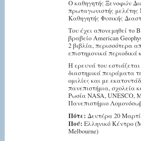
Ο καθηγητής Ξενοφών Δι
πρωταγωνιστής μελέτης 
Καθηγητής Φυσικής Διασ
Του έχει απονεμηθεί το Β
βραβείο American Geophysi
2 βιβλία, περισσότερα απ
επιστημονικά περιοδικά 
Η ερευνά του εστιάζεται
διαστημικά πειράματα τη
ομιλίες και με εκατοντάδ
πανεπιστήμια, σχολεία κ
Ρωσία NASA, UNESCO, Μ
Πανεπιστήμιο Λομονόσω
Πότε:
Δευτέρα 20 Μαρτίο
Πού:
Ελληνικό Κέντρο (Mez
Melbourne)