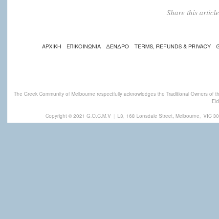
Share this artic
ΑΡΧΙΚΗ
ΕΠΙΚΟΙΝΩΝΙΑ
ΔΕΝΔΡΟ
TERMS, REFUNDS & PRIVACY
The Greek Community of Melbourne respectfully acknowledges the Traditional Owners of th
Eld
Copyright © 2021 G.O.C.M.V
|
L3, 168 Lonsdale Street, Melbourne,
VIC 30