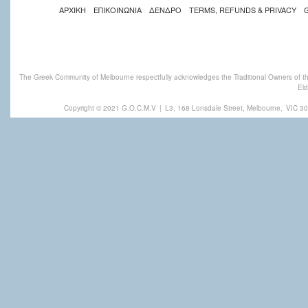
ΑΡΧΙΚΗ
ΕΠΙΚΟΙΝΩΝΙΑ
ΔΕΝΔΡΟ
TERMS, REFUNDS & PRIVACY
The Greek Community of Melbourne respectfully acknowledges the Traditional Owners of th
Eld
Copyright © 2021 G.O.C.M.V
|
L3, 168 Lonsdale Street, Melbourne,
VIC 30