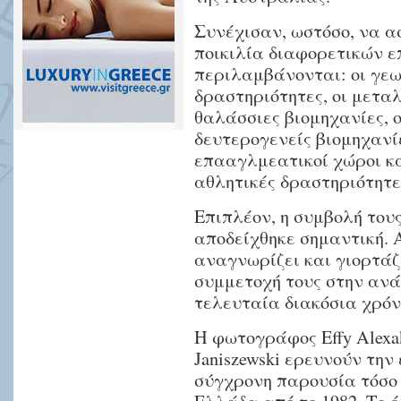
Συνέχισαν, ωστόσο, να α
ποικιλία διαφορετικών 
περιλαμβάνονται: οι γεω
δραστηριότητες, οι μεταλ
θαλάσσιες βιομηχανίες, ο
δευτερογενείς βιομηχανίε
επααγλμεατικοί χώροι κα
αθλητικές δραστηριότητε
Επιπλέον, η συμβολή του
αποδείχθηκε σημαντική. 
αναγνωρίζει και γιορτάζ
συμμετοχή τους στην αν
τελευταία διακόσια χρόν
Η φωτογράφος Effy Alexak
Janiszewski ερευνούν τη
σύγχρονη παρουσία τόσο 