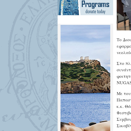
Το Διο
εφαρµο
νεολαί
Στο πλ
συνάντ
φοιτητ
NUGAS
Με του
Παπαστ
κ.κ. Θ
Φεστιβ
Συμβου
Σικαβί