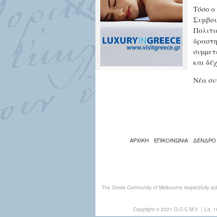
Τόσο ο
Συμβου
Πολιτι
δραστη
συµµετ
και δέ
Νέα συ
ΑΡΧΙΚΗ
ΕΠΙΚΟΙΝΩΝΙΑ
ΔΕΝΔΡΟ
The Greek Community of Melbourne respectfully ack
Copyright © 2021 G.O.C.M.V
|
L3, 1