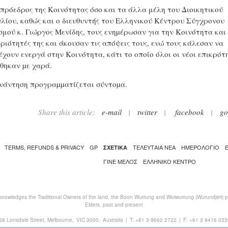
 πρόεδρος της Κοινότητας όσο και τα άλλα μέλη του Διοικητικού
λίου, καθώς και ο διευθυντής του Ελληνικού Κέντρου Σύγχρονου
σμού κ. Γιώργος Μενίδης, τους ενηµέρωσαν για την Κοινότητα και 
ριότητές της και άκουσαν τις απόψεις τους, ενώ τους κάλεσαν να
έχουν ενεργά στην Κοινότητα, κάτι το οποίο όλοι οι νέοι επικρότ
χθηκαν µε χαρά.
νάντηση προγραµµατίζεται σύντοµα.
Share this article:
e-mail
|
twitter
|
facebook
|
go
TERMS, REFUNDS & PRIVACY
GP
ΤΕΛΕΥΤΑΙΑ ΝΕΑ
ΗΜΕΡΟΛΟΓΙΟ
ΣΧΕΤΙΚΑ
ΓΙΝΕ ΜΕΛΟΣ
ΕΛΛΗΝΙΚΌ ΚΈΝΤΡΟ
nowledges the Traditional Owners of the land, the Boon Wurrung and Woiwurrung (Wurundjeri) peo
Elders, past and present
68 Lonsdale Street, Melbourne,
VIC 3000,
Australia
|
T:
+61 3 9662 2722
|
F: +61 3 9416 033