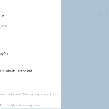
τις
ησαν
ogle+
ΕΚΠΑΙΔΕΥΣΗ
ΕΚΚΛΗΣΙΕΣ
ples of the Kulin Nation and pays respect to their
9
|
E:
info@greekcommunity.com.au