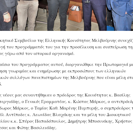
ικητικό Συμβούλιο της Ελληνικής Κοινότητας Μελβούρνης συνεχίζ
γή του προγράµµατός του για την προσέλκυση και συσπείρωση τη
ας γύρω από τον ιστορικό οργανισµό.
αίσιο του προγράμματος αυτού, διοργανώθηκε την Πρωτοµαγιά µ
ηση γνωριµίας και ενηµέρωσης µε εκπροσώπους των ελληνικών
ικών συλλόγων πανεπιστηµίων της Μελβούρνης που είναι µέλη στ
.
ς νέους μας συναντήθηκαν ο πρόεδρος της Κοινότητας κ. Βασίλης
εργιάδης, ο Γενικός Γραμματέας. κ. Κώστας Μάρκος, ο αντιπρόεδ
όδωρος Μάρκος, ο Ταµίας Καθ. Μαρίνης Πυρπυρής, ο συµπρόεδρος 
άλ Αντίποδες κ. Λεωνίδας Βλαχάκης και τα µέλη του Διοικητικού
λίου κ.κ. Σπύρος Παπαδόπουλος, Δηµήτρης Μποσινάκης, Χρήστος
τσας και Φώτης Βασιλειάδης.