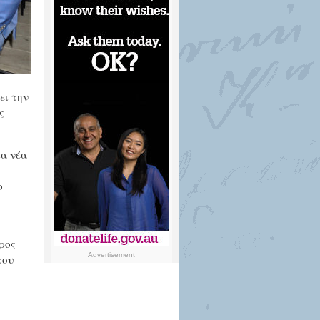
ει την
ς
ια νέα
ο
ρος
Advertisement
του