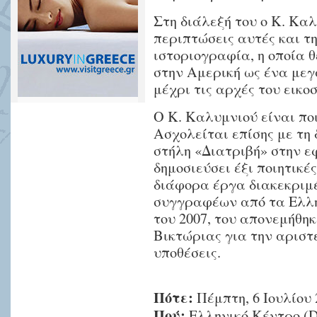
Στη διάλεξή του ο Κ. Καλ
περιπτώσεις αυτές και τη
ιστοριογραφία, η οποία 
στην Αμερική ως ένα μεγ
μέχρι τις αρχές του εικο
Ο Κ. Καλυμνιού είναι πο
Ασχολείται επίσης με τη
στήλη «Διατριβή» στην ε
δημοσιεύσει έξι ποιητικ
διάφορα έργα διακεκρι
συγγραφέων από τα Ελλη
του 2007, του απονεμήθηκ
Βικτώριας για την αριστ
υποθέσεις.
Πότε:
Πέμπτη, 6 Ιουλίου 
Πού:
Ελληνικό Κέντρο (Del