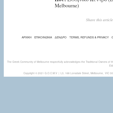
Melbourne)
Share this artic
ΑΡΧΙΚΗ
ΕΠΙΚΟΙΝΩΝΙΑ
ΔΕΝΔΡΟ
TERMS, REFUNDS & PRIVACY
The Greek Community of Melbourne respectfully acknowledges the Traditional Owners of th
Eld
Copyright © 2021 G.O.C.M.V
|
L3, 168 Lonsdale Street, Melbourne,
VIC 30