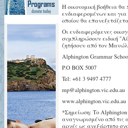
Η οικονομική βοήθεια θα
ενδιαφερομένων και για έ
οποίου θα επανεξετάζετα
Οι ενδιαφερόμενες οικογ
συμπληρώσουν ειδική "Αί
ζητήσουν από τον Μανώλ
Alphington Grammar Schoo
P.O BOX 5007
Tel: +61 3 9497 4777
mp@alphington.vic.edu.au
www.alphington.vic.edu.au
*Σημείωση: Το Alphington
αναγνωρισμένο από τις 
αρχές ως ανεξάρτητο σχο