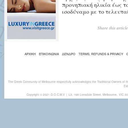
προνηπιακή ηλικία έως το 
ισοδύναμο με το τελευταί
Share this artic
ΑΡΧΙΚΗ
ΕΠΙΚΟΙΝΩΝΙΑ
ΔΕΝΔΡΟ
TERMS, REFUNDS & PRIVACY
The Greek Community of Melbourne respectfully acknowledges the Traditional Owners of th
Eld
Copyright © 2021 G.O.C.M.V
|
L3, 168 Lonsdale Street, Melbourne,
VIC 30