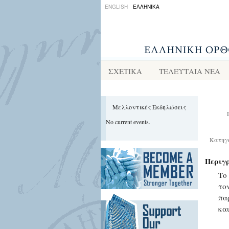
ENGLISH
ΕΛΛΗΝΙΚΑ
ΣΧΕΤΙΚΑ
ΤΕΛΕΥΤΑΙΑ ΝΕΑ
Μελλοντικές Εκδηλώσεις
No current events.
Κατηγ
Περιγ
Το
το
πα
κα