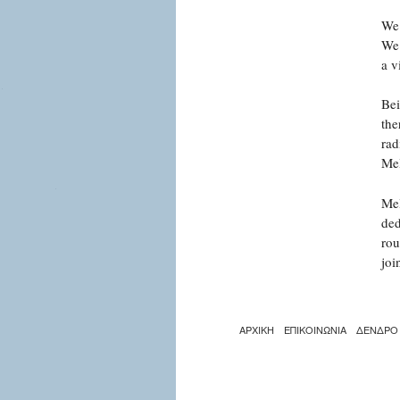
We’
We 
a v
Bei
the
rad
Mel
Mel
ded
rou
joi
ΑΡΧΙΚΗ
ΕΠΙΚΟΙΝΩΝΙΑ
ΔΕΝΔΡΟ