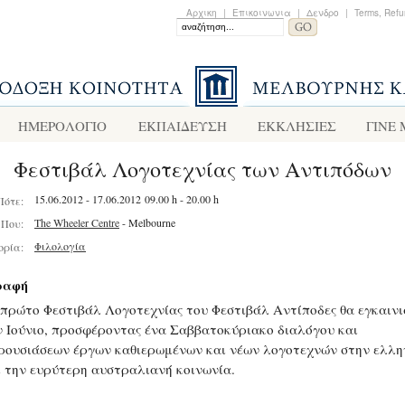
Αρχικη
|
Επικοινωνια
|
Δενδρο
|
Terms, Refu
ΗΜΕΡΟΛΟΓΙΟ
ΕΚΠΑΙΔΕΥΣΗ
ΕΚΚΛΗΣΙΕΣ
ΓΙΝΕ
Φεστιβάλ Λογοτεχνίας των Αντιπόδων
15.06.2012 - 17.06.2012 09.00 h - 20.00 h
Πότε:
The Wheeler Centre
- Melbourne
Που:
Φιλολογία
ορία:
ραφή
 πρώτο Φεστιβάλ Λογοτεχνίας του Φεστιβάλ Αντίποδες θα εγκαιν
ν Ιούνιο, προσφέροντας ένα Σαββατοκύριακο διαλόγου και
ρουσιάσεων έργων καθιερωμένων και νέων λογοτεχνών στην ελλη
ι την ευρύτερη αυστραλιανή κοινωνία.