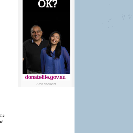
Advertisement
the
nd