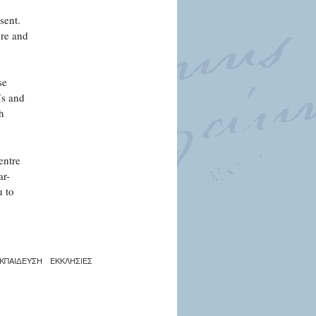
sent.
ure and
se
Vs and
h
entre
ar-
u to
ΚΠΑΙΔΕΥΣΗ
ΕΚΚΛΗΣΙΕΣ