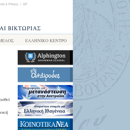
nds & Privacy
|
GP
 ΜΕΛΟΣ
ΕΛΛΗΝΙΚΌ ΚΈΝΤΡΟ
ιασθεί
νική