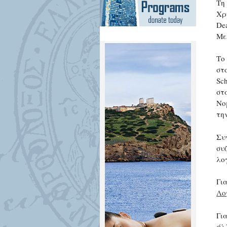
Τη
Χρ
De
Με
Το
στο
Sch
στ
Νο
τη
Συ
συ
λο
Γι
Λο
Γι
άλ