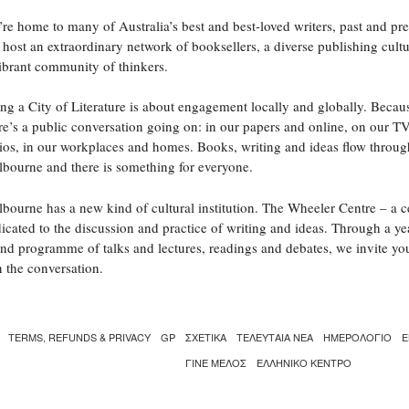
re home to many of Australia’s best and best-loved writers, past and pre
host an extraordinary network of booksellers, a diverse publishing cult
ibrant community of thinkers.
ng a City of Literature is about engagement locally and globally. Becau
re’s a public conversation going on: in our papers and online, on our T
ios, in our workplaces and homes. Books, writing and ideas flow throug
bourne and there is something for everyone.
bourne has a new kind of cultural institution. The Wheeler Centre – a c
icated to the discussion and practice of writing and ideas. Through a ye
nd programme of talks and lectures, readings and debates, we invite yo
n the conversation.
TERMS, REFUNDS & PRIVACY
GP
ΣΧΕΤΙΚΑ
ΤΕΛΕΥΤΑΙΑ ΝΕΑ
ΗΜΕΡΟΛΟΓΙΟ
Ε
ΓΙΝΕ ΜΕΛΟΣ
ΕΛΛΗΝΙΚΌ ΚΈΝΤΡΟ