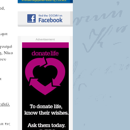
ed,
ρωμα
Advertisement
ηνισμό
η, Νίκο
ουν
α
τιβάλ
α τις