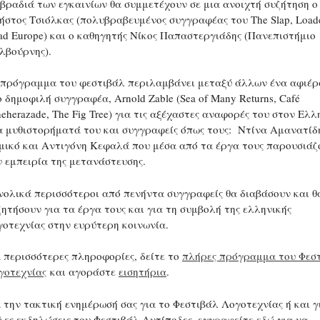
 βραδιά των εγκαινίων θα συμμετέχουν σε μια ανοιχτή συζήτηση ο
ήστος Tσιόλκας (πολυβραβευμένος συγγραφέας του The Slap, Load
ad Europe) και ο καθηγητής Νίκος Παπαστεργιάδης (Πανεπιστήμιο
λβούρνης).
 πρόγραμμα του φεστιβάλ περιλαμβάνει μεταξύ άλλων ένα αφιέ
 δημοφιλή συγγραφέα, Arnold Zable (Sea of Many Returns, Café
eherazade, The Fig Tree) για τις αξέχαστες αναφορές του στον Ελλ
α μυθιστορήματά του και συγγραφείς όπως τους: Ντίνα Αμανατίδ
μικό και Αντιγόνη Κεφαλά που μέσα από τα έργα τους παρουσιάζ
ν εμπειρία της μετανάστευσης.
νολικά περισσότεροι από πενήντα συγγραφείς θα διαβάσουν και θ
ζητήσουν για τα έργα τους και για τη συμβολή της ελληνικής
γοτεχνίας στην ευρύτερη κοινωνία.
α περισσότερες πληροφορίες, δείτε το
πλήρες πρόγραμμα του Φεσ
γοτεχνία
ς
και αγοράστε
εισητήρια
.
α την τακτική ενημέρωσή σας για το Φεστιβάλ Λογοτεχνίας ή και γι
λες εκδηλώσεις του Φεστιβάλ Αντίποδες,
εγγραφείτε εδώ
για να