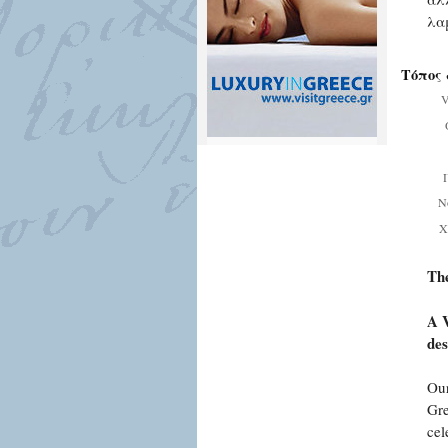
λα
Τόπος 
V
Ν
Χ
Th
A V
des
Our
Gre
cel