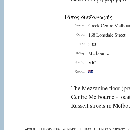
Τόπος διεξαγωγής
Greek Centre Melbou
Venue:
168 Lonsdale Street
Οδός:
3000
ΤΚ:
Melbourne
Πόλη:
VIC
Νομός:
Χώρα:
The Mezzanine floor (pre
Centre Melbourne - locat
Russell streets in Melbou
ΑΡΧΙΚΗ
ΕΠΙΚΟΙΝΩΝΙΑ
ΔΕΝΔΡΟ
TERMS, REFUNDS & PRIVACY