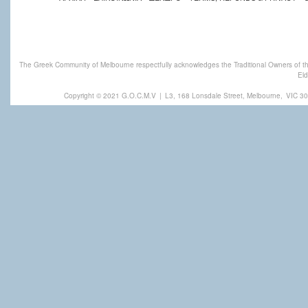
The Greek Community of Melbourne respectfully acknowledges the Traditional Owners of th
Eld
Copyright © 2021 G.O.C.M.V
|
L3, 168 Lonsdale Street, Melbourne,
VIC 30