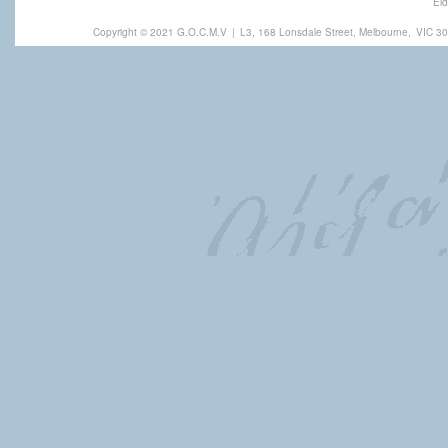
Eld
Copyright © 2021 G.O.C.M.V
|
L3, 168 Lonsdale Street, Melbourne,
VIC 30