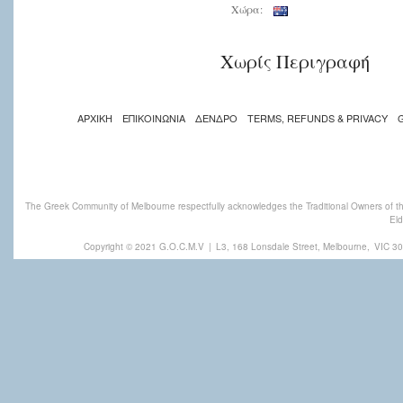
Χώρα:
Χωρίς Περιγραφή
ΑΡΧΙΚΗ
ΕΠΙΚΟΙΝΩΝΙΑ
ΔΕΝΔΡΟ
TERMS, REFUNDS & PRIVACY
The Greek Community of Melbourne respectfully acknowledges the Traditional Owners of th
Eld
Copyright © 2021 G.O.C.M.V
|
L3, 168 Lonsdale Street, Melbourne,
VIC 30