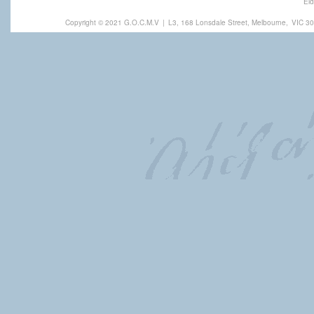
Eld
Copyright © 2021 G.O.C.M.V
|
L3, 168 Lonsdale Street, Melbourne,
VIC 30