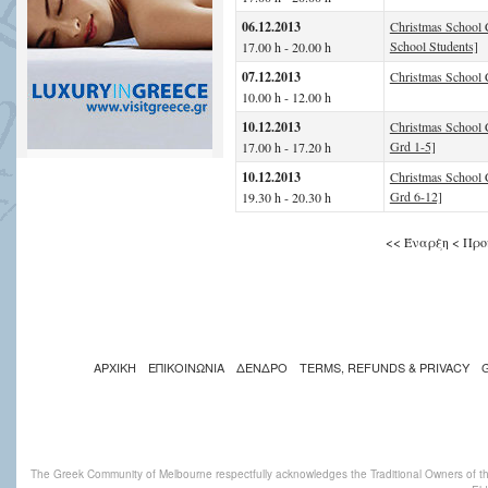
06.12.2013
Christmas School 
School Students]
17.00 h - 20.00 h
07.12.2013
Christmas School C
10.00 h - 12.00 h
10.12.2013
Christmas School 
Grd 1-5]
17.00 h - 17.20 h
10.12.2013
Christmas School 
Grd 6-12]
19.30 h - 20.30 h
<<
Έναρξη
<
Προ
ΑΡΧΙΚΗ
ΕΠΙΚΟΙΝΩΝΙΑ
ΔΕΝΔΡΟ
TERMS, REFUNDS & PRIVACY
The Greek Community of Melbourne respectfully acknowledges the Traditional Owners of th