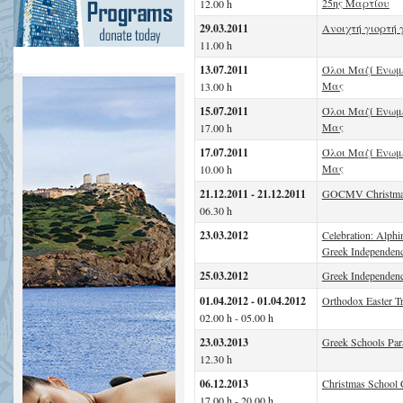
25ης Μαρτίου
12.00 h
29.03.2011
Ανοιχτή γιορτή 
11.00 h
13.07.2011
Όλοι Μαζί Ενωμ
Μας
13.00 h
15.07.2011
Όλοι Μαζί Ενωμ
Μας
17.00 h
17.07.2011
Όλοι Μαζί Ενωμ
Μας
10.00 h
21.12.2011 - 21.12.2011
GOCMV Christmas
06.30 h
23.03.2012
Celebration: Alph
Greek Independenc
25.03.2012
Greek Independen
01.04.2012 - 01.04.2012
Orthodox Easter Tr
02.00 h - 05.00 h
23.03.2013
Greek Schools Par
12.30 h
06.12.2013
Christmas School C
17.00 h - 20.00 h