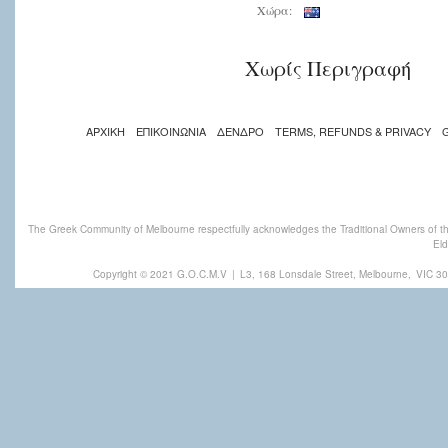
Χώρα:
Χωρίς Περιγραφή
ΑΡΧΙΚΗ
ΕΠΙΚΟΙΝΩΝΙΑ
ΔΕΝΔΡΟ
TERMS, REFUNDS & PRIVACY
The Greek Community of Melbourne respectfully acknowledges the Traditional Owners of th
Eld
Copyright © 2021 G.O.C.M.V
|
L3, 168 Lonsdale Street, Melbourne,
VIC 30