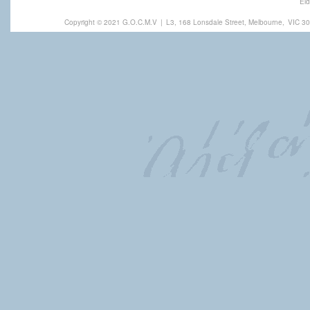
Eld
Copyright © 2021 G.O.C.M.V
|
L3, 168 Lonsdale Street, Melbourne,
VIC 30