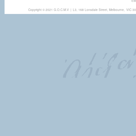
Eld
Copyright © 2021 G.O.C.M.V
|
L3, 168 Lonsdale Street, Melbourne,
VIC 30