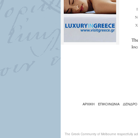
Ν
Χ
The
loc
ΑΡΧΙΚΗ
ΕΠΙΚΟΙΝΩΝΙΑ
ΔΕΝΔΡΟ
The Greek Community of Melbourne respectfully ack