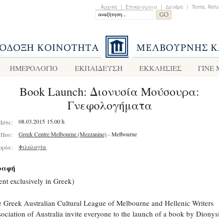
Αρχικη
|
Επικοινωνια
|
Δενδρο
|
Terms, Refu
ΗΜΕΡΟΛΟΓΙΟ
ΕΚΠΑΙΔΕΥΣΗ
ΕΚΚΛΗΣΙΕΣ
ΓΙΝΕ
Book Launch: Διονυσία Μούσουρα:
Γνεφολογήματα
08.03.2015 15.00 h
Πότε:
Greek Centre Melbourne (Mezzanine)
- Melbourne
Που:
Φιλολογία
ορία:
ραφή
ent exclusively in Greek)
 Greek Australian Cultural League of Melbourne and Hellenic Writers
ociation of Australia invite everyone to the launch of a book by Dionys