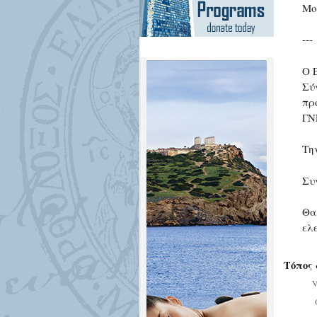
Mo
---
Ο 
Σύ
πρ
ΓΝ
Τη
Συ
Θα
ελ
Τόπος 
V