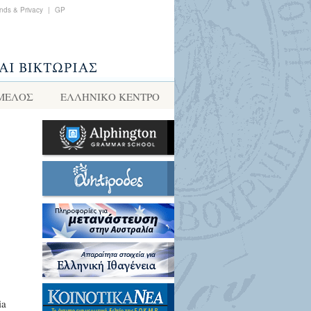
nds & Privacy
|
GP
 ΜΕΛΟΣ
ΕΛΛΗΝΙΚΌ ΚΈΝΤΡΟ
ia