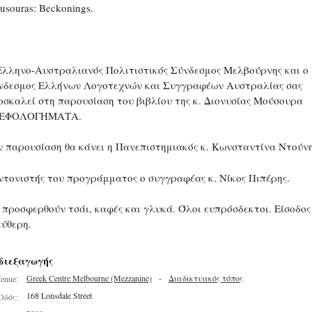
usouras: Beckonings.
Ελληνο-Αυστραλιανός Πολιτιστικός Σύνδεσμος Μελβούρνης και ο
νδεσμος Ελλήνων Λογοτεχνών και Συγγραφέων Αυστραλίας σας
οσκαλεί στη παρουσίαση του βιβλίου της κ. Διονυσίας Μούσουρα
ΕΦΟΛΟΓΗΜΑΤΑ.
ν παρουσίαση θα κάνει η Πανεπιστημιακός κ. Κωνσταντίνα Ντούνη
ντονιστής του προγράμματος ο συγγραφέας κ. Νίκος Πιπέρης.
 προσφερθούν τσάι, καφές και γλυκά. Όλοι ευπρόσδεκτοι. Είσοδος
εύθερη.
διεξαγωγής
Greek Centre Melbourne (Mezzanine)
-
Διαδικτυακός τόπος
enue:
168 Lonsdale Street
Οδός: