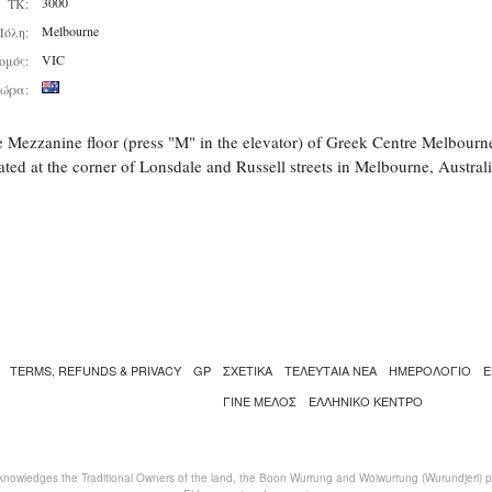
3000
ΤΚ:
Melbourne
Πόλη:
VIC
ομός:
ώρα:
 Mezzanine floor (press "M" in the elevator) of Greek Centre Melbourn
ated at the corner of Lonsdale and Russell streets in Melbourne, Australi
TERMS, REFUNDS & PRIVACY
GP
ΣΧΕΤΙΚΑ
ΤΕΛΕΥΤΑΙΑ ΝΕΑ
ΗΜΕΡΟΛΟΓΙΟ
Ε
ΓΙΝΕ ΜΕΛΟΣ
ΕΛΛΗΝΙΚΌ ΚΈΝΤΡΟ
nowledges the Traditional Owners of the land, the Boon Wurrung and Woiwurrung (Wurundjeri) peo