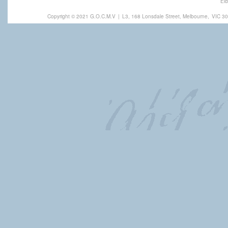
Eld
Copyright © 2021 G.O.C.M.V
|
L3, 168 Lonsdale Street, Melbourne,
VIC 30