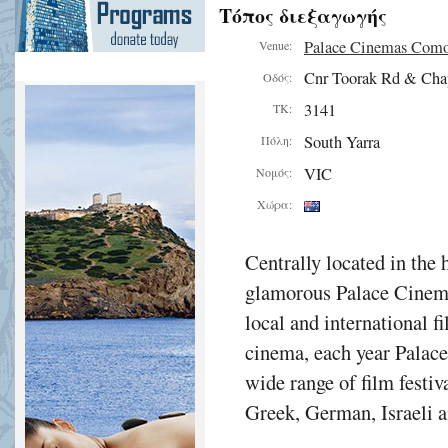
Τόπος διεξαγωγής
Palace Cinemas Com
Venue:
Cnr Toorak Rd & Cha
Οδός:
3141
ΤΚ:
South Yarra
Πόλη:
VIC
Νομός:
Χώρα:
Centrally located in the 
glamorous Palace Cinema
local and international f
cinema, each year Palac
wide range of film festiv
Greek, German, Israeli a