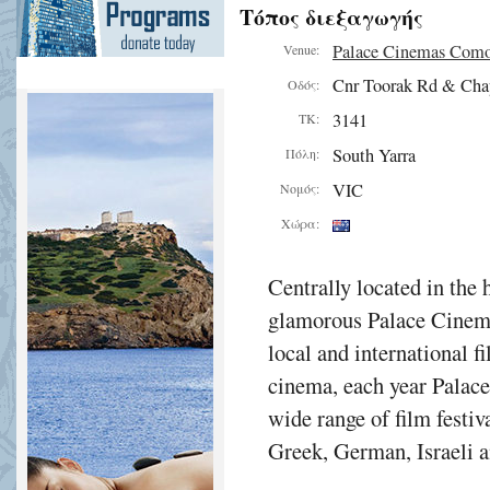
Τόπος διεξαγωγής
Palace Cinemas Com
Venue:
Cnr Toorak Rd & Cha
Οδός:
3141
ΤΚ:
South Yarra
Πόλη:
VIC
Νομός:
Χώρα:
Centrally located in the 
glamorous Palace Cinema
local and international f
cinema, each year Palac
wide range of film festiv
Greek, German, Israeli a