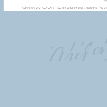
Eld
Copyright © 2021 G.O.C.M.V
|
L3, 168 Lonsdale Street, Melbourne,
VIC 30