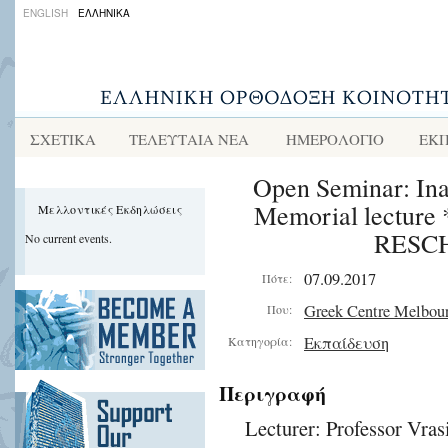
ENGLISH
ΕΛΛΗΝΙΚΑ
ΣΧΕΤΙΚΑ
ΤΕΛΕΥΤΑΙΑ ΝΕΑ
ΗΜΕΡΟΛΟΓΙΟ
ΕΚΠ
Open Seminar: Ina
Memorial lectur
Μελλοντικές Εκδηλώσεις
RESC
No current events.
07.09.2017
Πότε:
Greek Centre Melbou
Που:
Εκπαίδευση
Κατηγορία:
Περιγραφή
Lecturer: Professor Vras