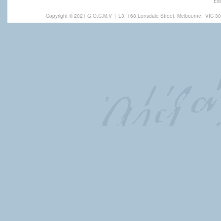
Eld
Copyright © 2021 G.O.C.M.V
|
L3, 168 Lonsdale Street, Melbourne,
VIC 30