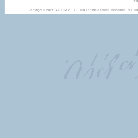
Eld
Copyright © 2021 G.O.C.M.V
|
L3, 168 Lonsdale Street, Melbourne,
VIC 30