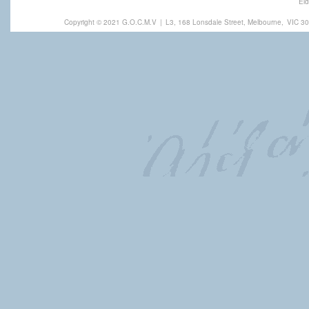
Eld
Copyright © 2021 G.O.C.M.V
|
L3, 168 Lonsdale Street, Melbourne,
VIC 30