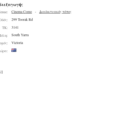
διεξαγωγής
Cinema Como
-
Διαδικτυακός τόπος
enue:
299 Toorak Rd
Οδός:
3141
ΤΚ:
South Yarra
Πόλη:
Victoria
ομός:
ώρα:
41