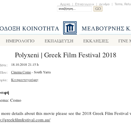
Αρχικη
|
Επικοινωνια
|
Δενδρο
|
Terms, Refu
ΗΜΕΡΟΛΟΓΙΟ
ΕΚΠΑΙΔΕΥΣΗ
ΕΚΚΛΗΣΙΕΣ
ΓΙΝΕ
Polyxeni | Greek Film Festival 2018
18.10.2018 21.15 h
Πότε:
Cinema Como
- South Yarra
Που:
Κινηματογράφος
ορία:
ραφή
nema: Como
 more details about this movie please see the 2018 Greek Film Festival 
p://greekfilmfestival.com.au/