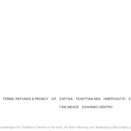
TERMS, REFUNDS & PRIVACY
GP
ΣΧΕΤΙΚΑ
ΤΕΛΕΥΤΑΙΑ ΝΕΑ
ΗΜΕΡΟΛΟΓΙΟ
Ε
ΓΙΝΕ ΜΕΛΟΣ
ΕΛΛΗΝΙΚΌ ΚΈΝΤΡΟ
nowledges the Traditional Owners of the land, the Boon Wurrung and Woiwurrung (Wurundjeri) peo