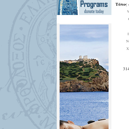
Τόπος 
V
Ν
Χ
31