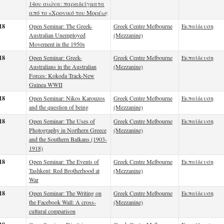
14ου αιώνα: παραδείγματα
από το «Χρονικό του Μορέως
18
Open Seminar: The Greek-
Greek Centre Melbourne
Εκπαίδευση
Australian Unemployed
(Mezzanine)
Movement in the 1950s
18
Open Seminar: Greek-
Greek Centre Melbourne
Εκπαίδευση
Australians in the Australian
(Mezzanine)
Forces: Kokoda Track-New
Guinea WWII
18
Open Seminar: Nikos Karouzos
Greek Centre Melbourne
Εκπαίδευση
and the question of being
(Mezzanine)
18
Open Seminar: The Uses of
Greek Centre Melbourne
Εκπαίδευση
Photography in Northern Greece
(Mezzanine)
and the Southern Balkans (1903-
1918)
18
Open Seminar: The Events of
Greek Centre Melbourne
Εκπαίδευση
Tashkent: Red Brotherhood at
(Mezzanine)
War
18
Open Seminar: The Writing on
Greek Centre Melbourne
Εκπαίδευση
the Facebook Wall: A cross-
(Mezzanine)
cultural comparison