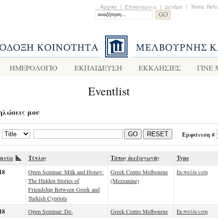
Αρχικη
|
Επικοινωνια
|
Δενδρο
|
Terms, Refu
ΗΜΕΡΟΛΟΓΙΟ
ΕΚΠΑΙΔΕΥΣΗ
ΕΚΚΛΗΣΙΕΣ
ΓΙΝΕ
Eventlist
ηλώσεις μου
Εμφάνιση #
GO
RESET
ηνία
Τίτλος
Τόπος διεξαγωγής
Type
18
Open Seminar: Milk and Honey:
Greek Centre Melbourne
Εκπαίδευση
The Hidden Stories of
(Mezzanine)
Friendship Between Greek and
Turkish Cypriots
18
Open Seminar: De-
Greek Centre Melbourne
Εκπαίδευση