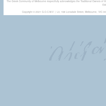
The Greek Community of Melbourne respectfully acknowledges the Traditional Owners of th
Eld
Copyright © 2021 G.O.C.M.V
|
L3, 168 Lonsdale Street, Melbourne,
VIC 30