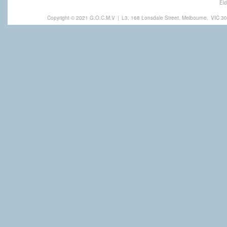
Eld
Copyright © 2021 G.O.C.M.V
|
L3, 168 Lonsdale Street, Melbourne,
VIC 30