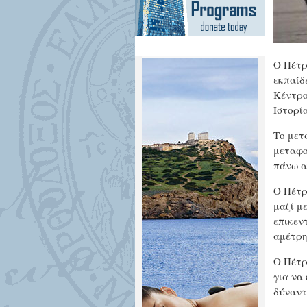
Ο Πέτρ
εκπαίδ
Κέντρο
Ιστορί
Το μετ
μεταφο
πάνω α
Ο Πέτρ
μαζί μ
επικεν
αμέτρη
Ο Πέτρ
για να
δύναντ