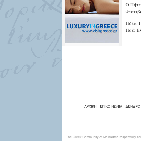
Ο Πήτε
Φεστιβ
Πότε: 
Πού: Ε
ΑΡΧΙΚΗ
ΕΠΙΚΟΙΝΩΝΙΑ
ΔΕΝΔΡΟ
The Greek Community of Melbourne respectfully ack