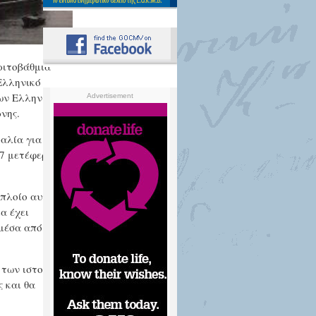
ριτοβάθμια
Ελληνικό
ίων Ελληνικής
Advertisement
νης.
αλία για την
57 μετέφερε
 πλοίο αυτό
α έχει
 μέσα από
 των ιστοριών
ς και θα