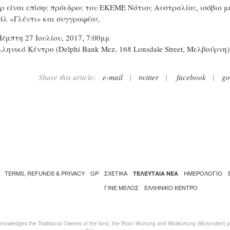
ρ είναι επίσης πρόεδρος του ΕΚΕΜΕ Νότιας Αυστραλίας, ισόβιο μ
άλ «Γλέντι» και συγγραφέας.
Πέμπτη 27 Ιουλίου, 2017, 7:00μμ
λληνικό Κέντρο (Delphi Bank Mez, 168 Lonsdale Street, Μελβούρνη)
Share this article:
e-mail
|
twitter
|
facebook
|
go
TERMS, REFUNDS & PRIVACY
GP
ΣΧΕΤΙΚΑ
ΗΜΕΡΟΛΟΓΙΟ
ΤΕΛΕΥΤΑΙΑ ΝΕΑ
ΓΙΝΕ ΜΕΛΟΣ
ΕΛΛΗΝΙΚΌ ΚΈΝΤΡΟ
nowledges the Traditional Owners of the land, the Boon Wurrung and Woiwurrung (Wurundjeri) peo