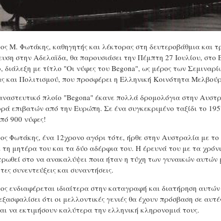
ος Μ. Φωτάκης, καθηγητής και λέκτορας στη δευτεροβάθμια και τ
ευση στην Αδελαϊδα, θα παρουσιάσει την Πέμπτη 27 Ιουλίου, στο 
, διάλεξη με τίτλο "Οι νύφες του Begona", ως μέρος των Σεμιναρ
ας και Πολιτισμού, που προσφέρει η Ελληνική Κοινότητα Μελβούρ
αναστευτικό πλοίο "Begona" έκανε πολλά δρομολόγια στην Αυστρ
ρά επιβατών από την Ευρώπη. Σε ένα συγκεκριμένο ταξίδι το 19
πό 900 νύφες!
ος Φωτάκης, ένα 12χρονο αγόρι τότε, ήρθε στην Αυστραλία με το
ε τη μητέρα του και τα δύο αδέρφια του. Η έρευνά του με τα χρόνι
τρωθεί στο να ανακαλύψει ποια ήταν η τύχη των γυναικών αυτών
τες συνεντεύξεις και συναντήσεις.
ος ενδιαφέρεται ιδιαίτερα στην καταγραφή και διατήρηση αυτών
 εξασφαλίσει ότι οι μελλοντικές γενιές θα έχουν πρόσβαση σε αυτέ
αι να εκτιμήσουν καλύτερα την ελληνική κληρονομιά τους.