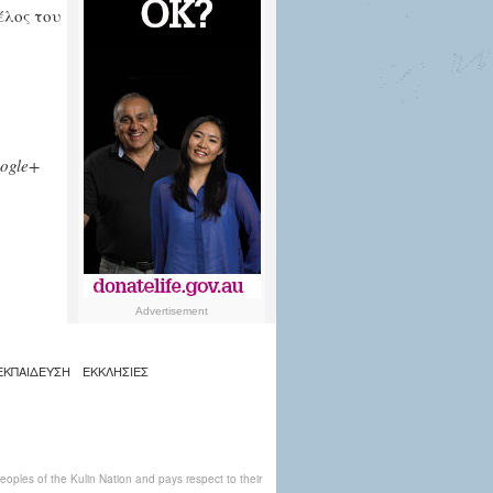
έλος του
ogle+
Advertisement
ΕΚΠΑΙΔΕΥΣΗ
ΕΚΚΛΗΣΙΕΣ
ples of the Kulin Nation and pays respect to their