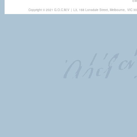
Eld
Copyright © 2021 G.O.C.M.V
|
L3, 168 Lonsdale Street, Melbourne,
VIC 30